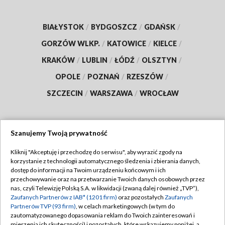
BIAŁYSTOK
/
BYDGOSZCZ
/
GDAŃSK
/
GORZÓW WLKP.
/
KATOWICE
/
KIELCE
/
KRAKÓW
/
LUBLIN
/
ŁÓDŹ
/
OLSZTYN
/
OPOLE
/
POZNAŃ
/
RZESZÓW
/
SZCZECIN
/
WARSZAWA
/
WROCŁAW
Szanujemy Twoją prywatność
Dołącz do nas:
Kliknij "Akceptuję i przechodzę do serwisu", aby wyrazić zgody na
korzystanie z technologii automatycznego śledzenia i zbierania danych,
TVP
dostęp do informacji na Twoim urządzeniu końcowym i ich
Abonament TVP
przechowywanie oraz na przetwarzanie Twoich danych osobowych przez
Regulamin TVP
nas, czyli Telewizję Polską S.A. w likwidacji (zwaną dalej również „TVP”),
Emisja w TVP
Zaufanych Partnerów z IAB* (1201 firm)
oraz pozostałych
Zaufanych
Polityka prywatności
Partnerów TVP (93 firm)
, w celach marketingowych (w tym do
Centrum informacji TVP
Moje zgody
zautomatyzowanego dopasowania reklam do Twoich zainteresowań i
mierzenia ich skuteczności) i pozostałych, które wskazujemy poniżej, a