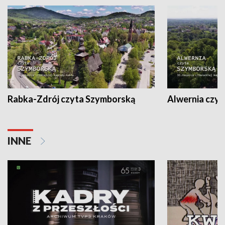
Rabka-Zdrój czyta Szymborską
Alwernia czy
INNE