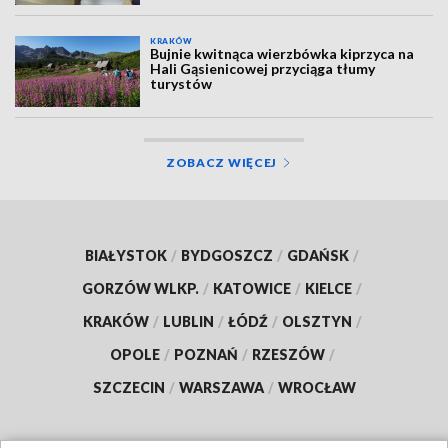
KRAKÓW
Bujnie kwitnąca wierzbówka kiprzyca na
Hali Gąsienicowej przyciąga tłumy
turystów
ZOBACZ WIĘCEJ
BIAŁYSTOK
/
BYDGOSZCZ
/
GDAŃSK
/
GORZÓW WLKP.
/
KATOWICE
/
KIELCE
/
KRAKÓW
/
LUBLIN
/
ŁÓDŹ
/
OLSZTYN
/
OPOLE
/
POZNAŃ
/
RZESZÓW
/
SZCZECIN
/
WARSZAWA
/
WROCŁAW