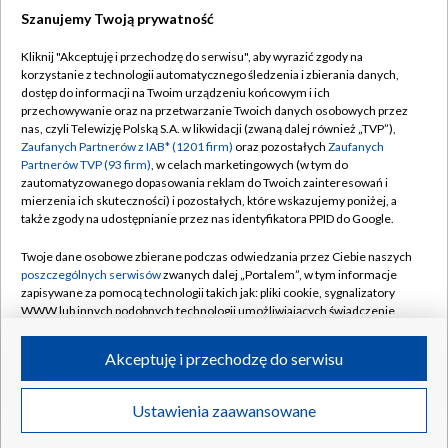
Szanujemy Twoją prywatność
Dołącz do nas:
Kliknij "Akceptuję i przechodzę do serwisu", aby wyrazić zgody na
korzystanie z technologii automatycznego śledzenia i zbierania danych,
TVP
dostęp do informacji na Twoim urządzeniu końcowym i ich
Abonament TVP
przechowywanie oraz na przetwarzanie Twoich danych osobowych przez
Regulamin TVP
nas, czyli Telewizję Polską S.A. w likwidacji (zwaną dalej również „TVP”),
Emisja w TVP
Polityka prywatności
Zaufanych Partnerów z IAB* (1201 firm)
oraz pozostałych
Zaufanych
Partnerów TVP (93 firm)
, w celach marketingowych (w tym do
Centrum informacji TVP
Moje zgody
zautomatyzowanego dopasowania reklam do Twoich zainteresowań i
mierzenia ich skuteczności) i pozostałych, które wskazujemy poniżej, a
Naziemna Telewizja Cyfrowa
Pomoc
także zgody na udostępnianie przez nas identyfikatora PPID do Google.
Sklep TVP
Biuro reklamy
Twoje dane osobowe zbierane podczas odwiedzania przez Ciebie naszych
Rada Programowa
Kontakt
poszczególnych serwisów
zwanych dalej „Portalem”, w tym informacje
zapisywane za pomocą technologii takich jak: pliki cookie, sygnalizatory
System NOS
WWW lub innych podobnych technologii umożliwiających świadczenie
dopasowanych i bezpiecznych usług, personalizację treści oraz reklam,
Informacje o nadawcy
Kanały
udostępnianie funkcji mediów społecznościowych oraz analizowanie
Akceptuję i przechodzę do serwisu
ruchu w Internecie.
Program dla prasy
©2026 Telewizja Polska S.A. w likwidacji
Biuro Reklamy
Twoje dane osobowe zbierane podczas odwiedzania przez Ciebie
Ustawienia zaawansowane
poszczególnych serwisów
na Portalu, takie jak adresy IP, identyfikatory
Ogłoszenie przetargowe
Twoich urządzeń końcowych i identyfikatory plików cookie, informacje o