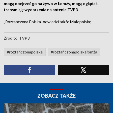
mogą obejrzeć go na żywo w Łomży, mogą oglądać
transmisję wydarzenia na antenie TVP3
.
„Roztańczona Polska” odwiedzi także Małopolskę.
Źródło:
TVP3
#roztańczonapolska
#roztańczonapolskałomża
ZOBACZ TAKŻE