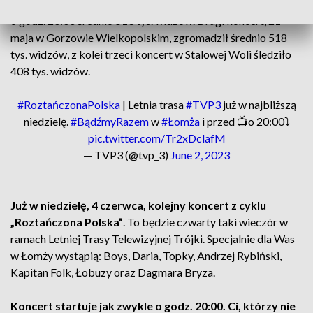
telewizorami. Muzyczne show w Bogatyni oglądało w TVP3
o godz. 20:00 średnio 513 tys. widzów. Drugi koncert, 21
maja w Gorzowie Wielkopolskim, zgromadził średnio 518
tys. widzów, z kolei trzeci koncert w Stalowej Woli śledziło
408 tys. widzów.
#RoztańczonaPolska
| Letnia trasa
#TVP3
już w najbliższą
niedzielę.
#BądźmyRazem
w
#Łomża
i przed 📺o 20:00⤵️
pic.twitter.com/Tr2xDclafM
— TVP3 (@tvp_3)
June 2, 2023
Już w niedzielę, 4 czerwca, kolejny koncert z cyklu
„Roztańczona Polska”
. To będzie czwarty taki wieczór w
ramach Letniej Trasy Telewizyjnej Trójki. Specjalnie dla Was
w Łomży wystąpią: Boys, Daria, Topky, Andrzej Rybiński,
Kapitan Folk, Łobuzy oraz Dagmara Bryza.
Koncert startuje jak zwykle o godz. 20:00. Ci, którzy nie