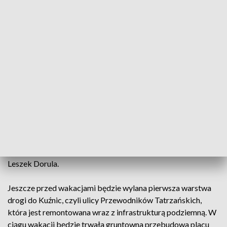
Rozpoczął się także remont ulicy Ustóp, która biegnie
wzdłuż zakopianki, i ulicy Stare Krzeptówki. Po wakacjach
mają ruszyć kolejne prace remontowe ulic: Zwierzyniecka,
Tuwima, Szkolna, Hrube, Króle i Harenda.
"Remontów dróg w Zakopanem jest sporo. W maju nastąpiła
kumulacja robót drogowych, ponieważ wcześniej nie
pozwalały na nie warunki pogodowe. Czekamy również na
pozwolenie na budowę bardzo ważnych dróg związanych z
centrum komunikacyjnym – to będą nowe drogi łączące
stację kolejową z nowopowstającym rondem przy wjeździe
do Zakopanego. Planujemy budowę tego łącznika zakończyć
w przyszłym roku" – powiedział PAP burmistrz Zakopanego
Leszek Dorula.
Jeszcze przed wakacjami będzie wylana pierwsza warstwa
drogi do Kuźnic, czyli ulicy Przewodników Tatrzańskich,
która jest remontowana wraz z infrastrukturą podziemną. W
ciągu wakacji będzie trwała gruntowna przebudowa placu