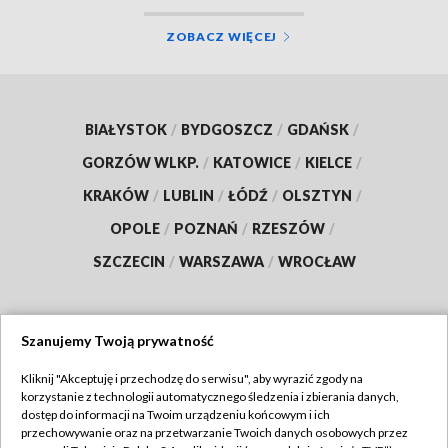
ZOBACZ WIĘCEJ
BIAŁYSTOK
/
BYDGOSZCZ
/
GDAŃSK
/
GORZÓW WLKP.
/
KATOWICE
/
KIELCE
/
KRAKÓW
/
LUBLIN
/
ŁÓDŹ
/
OLSZTYN
/
OPOLE
/
POZNAŃ
/
RZESZÓW
/
SZCZECIN
/
WARSZAWA
/
WROCŁAW
Szanujemy Twoją prywatność
Dołącz do nas:
Kliknij "Akceptuję i przechodzę do serwisu", aby wyrazić zgody na
korzystanie z technologii automatycznego śledzenia i zbierania danych,
TVP
dostęp do informacji na Twoim urządzeniu końcowym i ich
Abonament TVP
przechowywanie oraz na przetwarzanie Twoich danych osobowych przez
Regulamin TVP