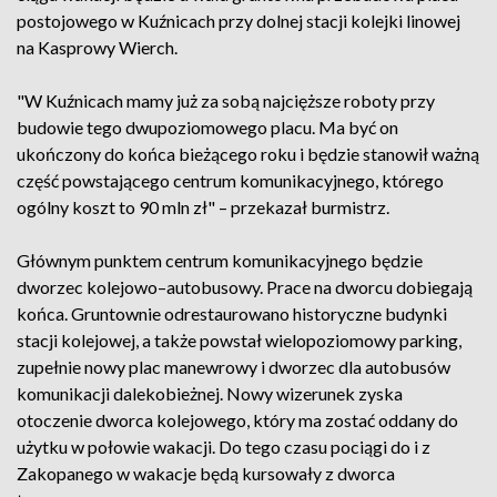
postojowego w Kuźnicach przy dolnej stacji kolejki linowej
na Kasprowy Wierch.
"W Kuźnicach mamy już za sobą najcięższe roboty przy
budowie tego dwupoziomowego placu. Ma być on
ukończony do końca bieżącego roku i będzie stanowił ważną
część powstającego centrum komunikacyjnego, którego
ogólny koszt to 90 mln zł" – przekazał burmistrz.
Głównym punktem centrum komunikacyjnego będzie
dworzec kolejowo–autobusowy. Prace na dworcu dobiegają
końca. Gruntownie odrestaurowano historyczne budynki
stacji kolejowej, a także powstał wielopoziomowy parking,
zupełnie nowy plac manewrowy i dworzec dla autobusów
komunikacji dalekobieżnej. Nowy wizerunek zyska
otoczenie dworca kolejowego, który ma zostać oddany do
użytku w połowie wakacji. Do tego czasu pociągi do i z
Zakopanego w wakacje będą kursowały z dworca