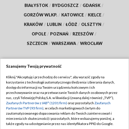
BIAŁYSTOK
/
BYDGOSZCZ
/
GDAŃSK
/
GORZÓW WLKP.
/
KATOWICE
/
KIELCE
/
KRAKÓW
/
LUBLIN
/
ŁÓDŹ
/
OLSZTYN
/
OPOLE
/
POZNAŃ
/
RZESZÓW
/
SZCZECIN
/
WARSZAWA
/
WROCŁAW
Szanujemy Twoją prywatność
Dołącz do nas:
Kliknij "Akceptuję i przechodzę do serwisu", aby wyrazić zgody na
korzystanie z technologii automatycznego śledzenia i zbierania danych,
TVP
dostęp do informacji na Twoim urządzeniu końcowym i ich
Abonament TVP
przechowywanie oraz na przetwarzanie Twoich danych osobowych przez
Regulamin TVP
nas, czyli Telewizję Polską S.A. w likwidacji (zwaną dalej również „TVP”),
Emisja w TVP
Polityka prywatności
Zaufanych Partnerów z IAB* (1201 firm)
oraz pozostałych
Zaufanych
Partnerów TVP (93 firm)
, w celach marketingowych (w tym do
Centrum informacji TVP
Moje zgody
zautomatyzowanego dopasowania reklam do Twoich zainteresowań i
mierzenia ich skuteczności) i pozostałych, które wskazujemy poniżej, a
Naziemna Telewizja Cyfrowa
Pomoc
także zgody na udostępnianie przez nas identyfikatora PPID do Google.