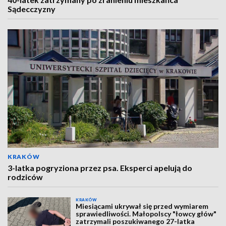
Sądecczyzny
KRAKÓW
3-latka pogryziona przez psa. Eksperci apelują do
rodziców
KRAKÓW
Miesiącami ukrywał się przed wymiarem
sprawiedliwości. Małopolscy "łowcy głów"
zatrzymali poszukiwanego 27-latka