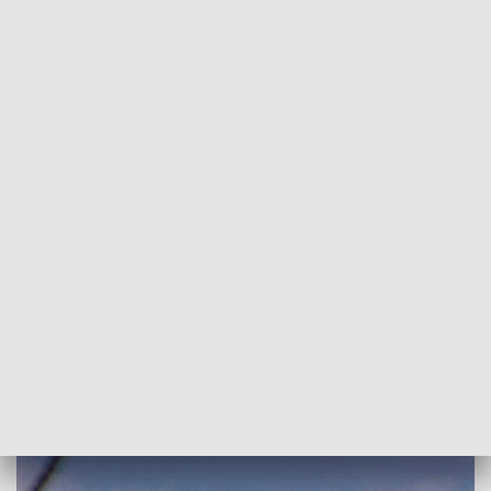
POWRÓT DO
KRAKÓW
TVP REGIONY
Śmigłowiec TOPR w akcji
2023-06-03