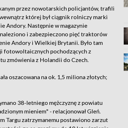
anym przez nowotarskich policjantów, trafili
wewnątrz której był ciągnik rolniczy marki
nie Andory. Następnie w magazynie
 znaleziono i zabezpieczono pięć traktorów
nie Andory i Wielkiej Brytanii. Było tam
cji fotowoltaicznych pochodzących z
tu zmówienia z Holandii do Czech.
ła oszacowana na ok. 1,5 miliona złotych;
zymano 38-letniego mężczyznę z powiatu
dzionym mieniem" - relacjonował Gleń.
m Targu zatrzymanemu postawiono zarzut