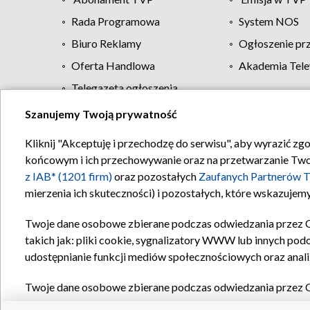
Rada Programowa
System NOS
Biuro Reklamy
Ogłoszenie pr
Oferta Handlowa
Akademia Tele
Telegazeta ogłoszenia
Szanujemy Twoją prywatność
Regulamin TVP
Kliknij "Akceptuję i przechodzę do serwisu", aby wyrazić zg
końcowym i ich przechowywanie oraz na przetwarzanie Twoich
z IAB* (1201 firm)
oraz pozostałych
Zaufanych Partnerów T
mierzenia ich skuteczności) i pozostałych, które wskazujemy
Twoje dane osobowe zbierane podczas odwiedzania przez 
takich jak: pliki cookie, sygnalizatory WWW lub innych pod
udostępnianie funkcji mediów społecznościowych oraz anali
Twoje dane osobowe zbierane podczas odwiedzania przez 
plików cookie, informacje o Twoich wyszukiwaniach w serwi