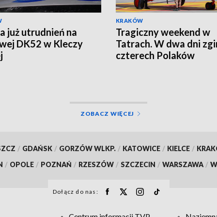
W
KRAKÓW
a już utrudnień na
Tragiczny weekend w
iwej DK52 w Kleczy
Tatrach. W dwa dni zgi
j
czterech Polaków
ZOBACZ WIĘCEJ
SZCZ
/
GDAŃSK
/
GORZÓW WLKP.
/
KATOWICE
/
KIELCE
/
KRA
N
/
OPOLE
/
POZNAŃ
/
RZESZÓW
/
SZCZECIN
/
WARSZAWA
/
W
Dołącz do nas:
Centrum informacji TVP
Naziemna