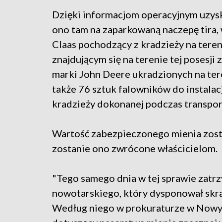
Dzięki informacjom operacyjnym uzysk
ono tam na zaparkowaną naczepę tira, 
Claas pochodzący z kradzieży na tere
znajdującym się na terenie tej posesji
marki John Deere ukradzionych na tere
także 76 sztuk falowników do instala
kradzieży dokonanej podczas transpor
Wartość zabezpieczonego mienia zosta
zostanie ono zwrócone właścicielom.
"Tego samego dnia w tej sprawie zatr
nowotarskiego, który dysponował skra
Według niego w prokuraturze w Nowy