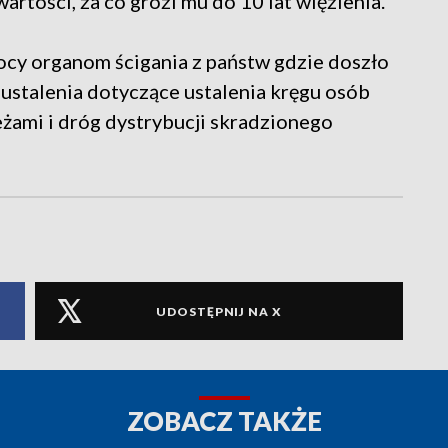
rtości, za co grozi mu do 10 lat więzienia.
ocy organom ścigania z państw gdzie doszło
ustalenia dotyczące ustalenia kręgu osób
ami i dróg dystrybucji skradzionego
UDOSTĘPNIJ NA X
ZOBACZ TAKŻE