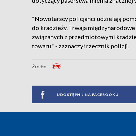
dotyczący paserstwa mienia znacznej wa
"Nowotarscy policjanci udzielają pom
do kradzieży. Trwają międzynarodowe 
związanych z przedmiotowymi kradzież
towaru" - zaznaczył rzecznik policji.
Źródło:
UDOSTĘPNIJ NA FACEBOOKU