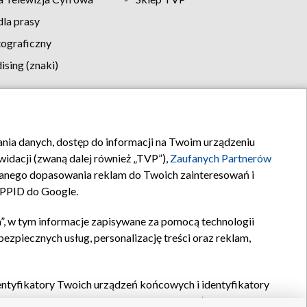
la prasy
tograficzny
sing (znaki)
klamy
Kontakt
rania danych, dostęp do informacji na Twoim urządzeniu
idacji (zwaną dalej również „TVP”),
Zaufanych Partnerów
anego dopasowania reklam do Twoich zainteresowań i
a PPID do Google.
”, w tym informacje zapisywane za pomocą technologii
zpiecznych usług, personalizację treści oraz reklam,
identyfikatory Twoich urządzeń końcowych i identyfikatory
P,
Zaufanych Partnerów z IAB
oraz pozostałych
Zaufanych