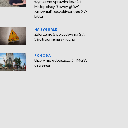
wymiarem sprawiedliwości.
Małopolscy "łowcy głów"
zatrzymali poszukiwanego 27-
latka
NA SYGNALE
Zderzenie 5 pojazdów na S7.
Są utrudnienia w ruchu
POGODA
Upały nie odpuszczają; IMGW
ostrzega