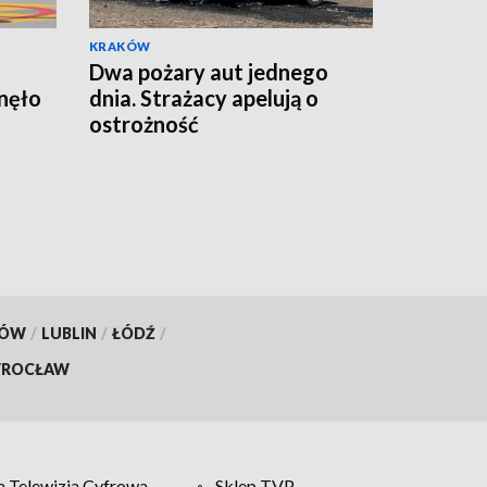
KRAKÓW
Dwa pożary aut jednego
nęło
dnia. Strażacy apelują o
ostrożność
KÓW
/
LUBLIN
/
ŁÓDŹ
/
ROCŁAW
 Telewizja Cyfrowa
Sklep TVP