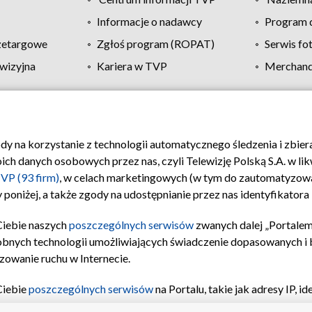
Informacje o nadawcy
Program d
zetargowe
Zgłoś program (ROPAT)
Serwis fo
wizyjna
Kariera w TVP
Merchandi
Polityka prywatności
Moje zgody
Pomoc
Biuro re
ody na korzystanie z technologii automatycznego śledzenia i zbie
 danych osobowych przez nas, czyli Telewizję Polską S.A. w likw
VP (93 firm)
, w celach marketingowych (w tym do zautomatyzow
 poniżej, a także zgody na udostępnianie przez nas identyfikator
Ciebie naszych
poszczególnych serwisów
zwanych dalej „Portalem
obnych technologii umożliwiających świadczenie dopasowanych i be
zowanie ruchu w Internecie.
Ciebie
poszczególnych serwisów
na Portalu, takie jak adresy IP, 
sach Portalu czy historia odwiedzin będą przetwarzane przez TV