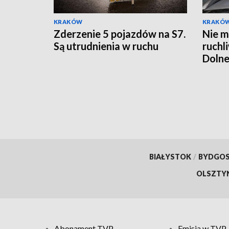
KRAKÓW
KRAKÓ
Zderzenie 5 pojazdów na S7.
Nie m
Są utrudnienia w ruchu
ruchl
Dolne
BIAŁYSTOK
/
BYDGO
OLSZTY
Abonament TVP
Emisja w TVP