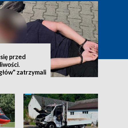
się przed
iwości.
głów" zatrzymali
latka