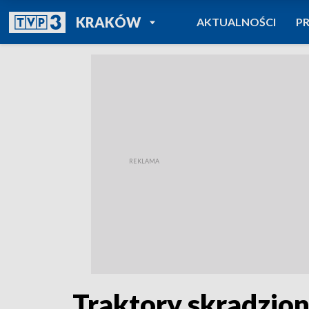
POWRÓT DO
KRAKÓW
AKTUALNOŚCI
P
TVP REGIONY
Traktory skradzion