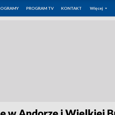
ROGRAMY
PROGRAM TV
KONTAKT
Więcej
e w Andorze i Wielkiej B