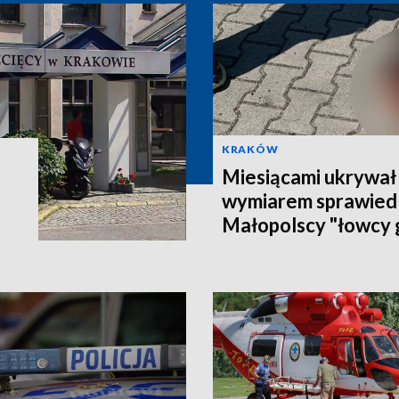
KRAKÓW
Miesiącami ukrywał 
wymiarem sprawiedl
Małopolscy "łowcy 
poszukiwanego 27-