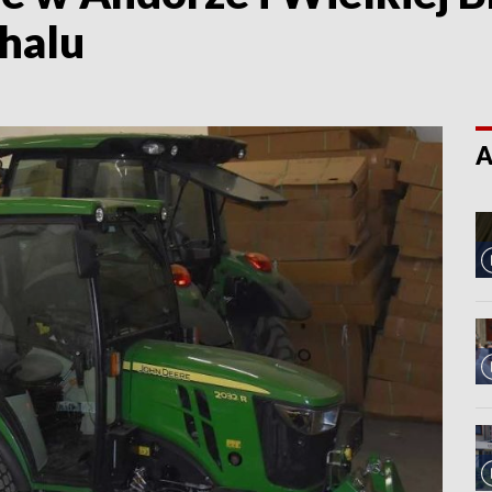
dhalu
A