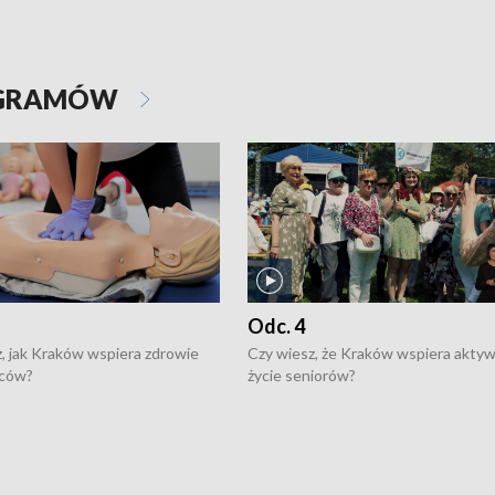
OGRAMÓW
Odc. 4
, jak Kraków wspiera zdrowie
Czy wiesz, że Kraków wspiera akty
ców?
życie seniorów?