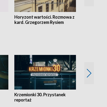
Horyzont wartości. Rozmowa z
Kulturalnie 
kard. Grzegorzem Rysiem
Krzemionki 30. Przystanek
Kraków - jak
reportaż