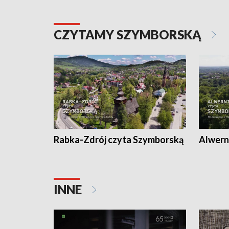
CZYTAMY SZYMBORSKĄ
Rabka-Zdrój czyta Szymborską
Alwern
INNE