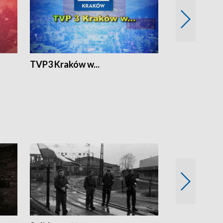
TVP3 Kraków w...
Ślizg