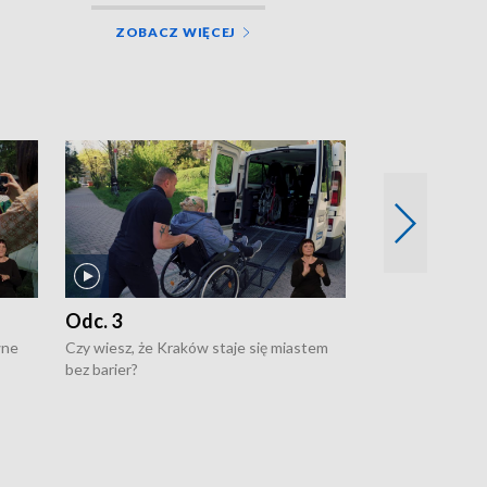
ZOBACZ WIĘCEJ
Odc. 3
Odc. 2
wne
Czy wiesz, że Kraków staje się miastem
Czy wiesz, że Kr
bez barier?
poprawia jakość 