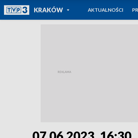
POWRÓT DO
KRAKÓW
AKTUALNOŚCI
P
TVP REGIONY
07.06.2023, 16:30