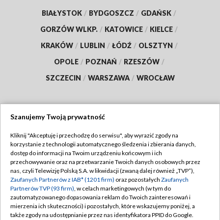
BIAŁYSTOK
/
BYDGOSZCZ
/
GDAŃSK
/
GORZÓW WLKP.
/
KATOWICE
/
KIELCE
/
KRAKÓW
/
LUBLIN
/
ŁÓDŹ
/
OLSZTYN
/
OPOLE
/
POZNAŃ
/
RZESZÓW
/
SZCZECIN
/
WARSZAWA
/
WROCŁAW
Szanujemy Twoją prywatność
Dołącz do nas:
Kliknij "Akceptuję i przechodzę do serwisu", aby wyrazić zgody na
korzystanie z technologii automatycznego śledzenia i zbierania danych,
TVP
dostęp do informacji na Twoim urządzeniu końcowym i ich
Abonament TVP
przechowywanie oraz na przetwarzanie Twoich danych osobowych przez
Regulamin TVP
nas, czyli Telewizję Polską S.A. w likwidacji (zwaną dalej również „TVP”),
Emisja w TVP
Zaufanych Partnerów z IAB* (1201 firm)
oraz pozostałych
Zaufanych
Polityka prywatności
Partnerów TVP (93 firm)
, w celach marketingowych (w tym do
Centrum informacji TVP
Moje zgody
zautomatyzowanego dopasowania reklam do Twoich zainteresowań i
mierzenia ich skuteczności) i pozostałych, które wskazujemy poniżej, a
Naziemna Telewizja Cyfrowa
Pomoc
także zgody na udostępnianie przez nas identyfikatora PPID do Google.