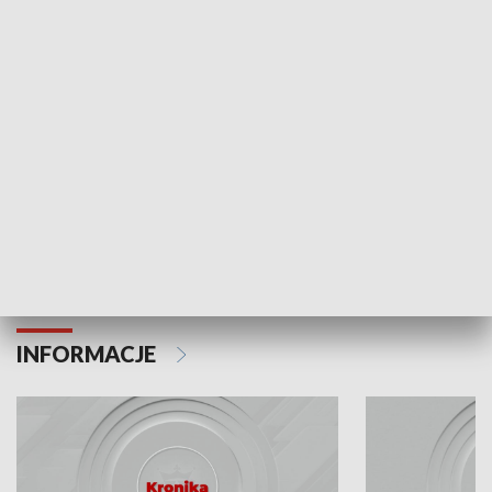
Odc. 6
Odc. 5
Czy wiesz, że Kraków inwestuje w edukację i
Czy wiesz, jak Kr
rozwój młodych?
mieszkańców?
INFORMACJE