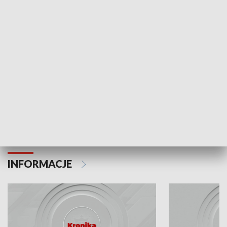
Odc. 6
Odc. 5
Czy wiesz, że Kraków inwestuje w edukację i
Czy wiesz, jak Kr
rozwój młodych?
mieszkańców?
INFORMACJE