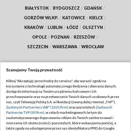
BIAŁYSTOK
/
BYDGOSZCZ
/
GDAŃSK
/
GORZÓW WLKP.
/
KATOWICE
/
KIELCE
/
KRAKÓW
/
LUBLIN
/
ŁÓDŹ
/
OLSZTYN
/
OPOLE
/
POZNAŃ
/
RZESZÓW
/
SZCZECIN
/
WARSZAWA
/
WROCŁAW
Szanujemy Twoją prywatność
Dołącz do nas:
Kliknij "Akceptuję i przechodzę do serwisu", aby wyrazić zgody na
korzystanie z technologii automatycznego śledzenia i zbierania danych,
TVP
dostęp do informacji na Twoim urządzeniu końcowym i ich
Abonament TVP
przechowywanie oraz na przetwarzanie Twoich danych osobowych przez
Regulamin TVP
nas, czyli Telewizję Polską S.A. w likwidacji (zwaną dalej również „TVP”),
Emisja w TVP
Zaufanych Partnerów z IAB* (1201 firm)
oraz pozostałych
Zaufanych
Polityka prywatności
Partnerów TVP (93 firm)
, w celach marketingowych (w tym do
Centrum informacji TVP
Moje zgody
zautomatyzowanego dopasowania reklam do Twoich zainteresowań i
mierzenia ich skuteczności) i pozostałych, które wskazujemy poniżej, a
Naziemna Telewizja Cyfrowa
Pomoc
także zgody na udostępnianie przez nas identyfikatora PPID do Google.