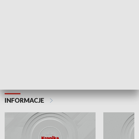
Odc. 6
Odc. 5
Czy wiesz, że Kraków inwestuje w edukację i
Czy wiesz, jak Kr
rozwój młodych?
mieszkańców?
INFORMACJE