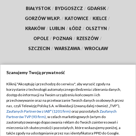
BIAŁYSTOK
/
BYDGOSZCZ
/
GDAŃSK
/
GORZÓW WLKP.
/
KATOWICE
/
KIELCE
/
KRAKÓW
/
LUBLIN
/
ŁÓDŹ
/
OLSZTYN
/
OPOLE
/
POZNAŃ
/
RZESZÓW
/
SZCZECIN
/
WARSZAWA
/
WROCŁAW
Szanujemy Twoją prywatność
Dołącz do nas:
Kliknij "Akceptuję i przechodzę do serwisu", aby wyrazić zgody na
korzystanie z technologii automatycznego śledzenia i zbierania danych,
TVP
dostęp do informacji na Twoim urządzeniu końcowym i ich
Abonament TVP
przechowywanie oraz na przetwarzanie Twoich danych osobowych przez
Regulamin TVP
nas, czyli Telewizję Polską S.A. w likwidacji (zwaną dalej również „TVP”),
Emisja w TVP
Zaufanych Partnerów z IAB* (1201 firm)
oraz pozostałych
Zaufanych
Polityka prywatności
Partnerów TVP (93 firm)
, w celach marketingowych (w tym do
Centrum informacji TVP
Moje zgody
zautomatyzowanego dopasowania reklam do Twoich zainteresowań i
mierzenia ich skuteczności) i pozostałych, które wskazujemy poniżej, a
Naziemna Telewizja Cyfrowa
Pomoc
także zgody na udostępnianie przez nas identyfikatora PPID do Google.