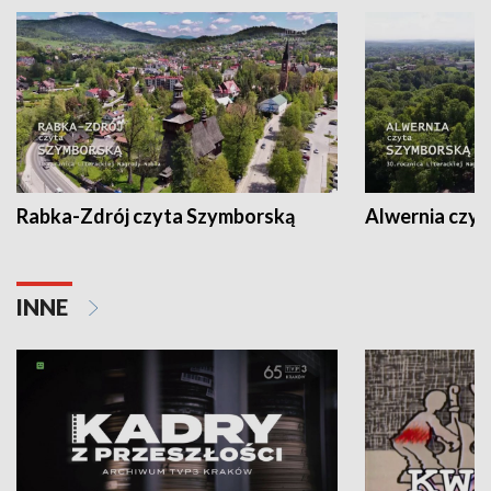
Rabka-Zdrój czyta Szymborską
Alwernia czy
INNE