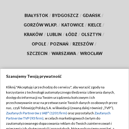
BIAŁYSTOK
/
BYDGOSZCZ
/
GDAŃSK
/
GORZÓW WLKP.
/
KATOWICE
/
KIELCE
/
KRAKÓW
/
LUBLIN
/
ŁÓDŹ
/
OLSZTYN
/
OPOLE
/
POZNAŃ
/
RZESZÓW
/
SZCZECIN
/
WARSZAWA
/
WROCŁAW
Szanujemy Twoją prywatność
Dołącz do nas:
Kliknij "Akceptuję i przechodzę do serwisu", aby wyrazić zgody na
korzystanie z technologii automatycznego śledzenia i zbierania danych,
TVP
dostęp do informacji na Twoim urządzeniu końcowym i ich
Abonament TVP
przechowywanie oraz na przetwarzanie Twoich danych osobowych przez
Regulamin TVP
nas, czyli Telewizję Polską S.A. w likwidacji (zwaną dalej również „TVP”),
Emisja w TVP
Zaufanych Partnerów z IAB* (1201 firm)
oraz pozostałych
Zaufanych
Polityka prywatności
Partnerów TVP (93 firm)
, w celach marketingowych (w tym do
Centrum informacji TVP
Moje zgody
zautomatyzowanego dopasowania reklam do Twoich zainteresowań i
mierzenia ich skuteczności) i pozostałych, które wskazujemy poniżej, a