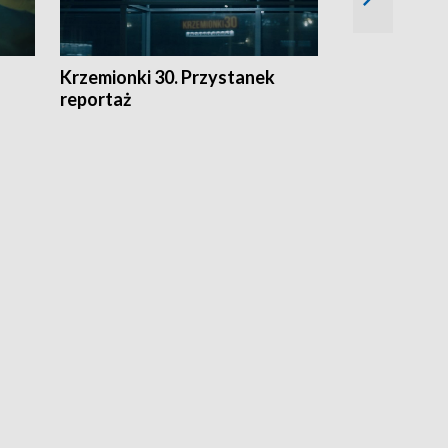
Krzemionki 30. Przystanek
Kraków - jak
reportaż