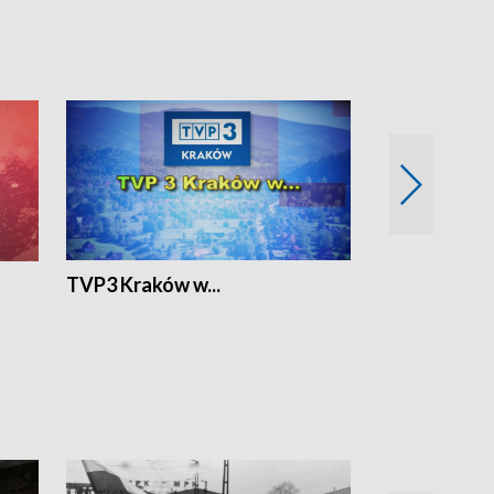
TVP3 Kraków w...
Ślizg