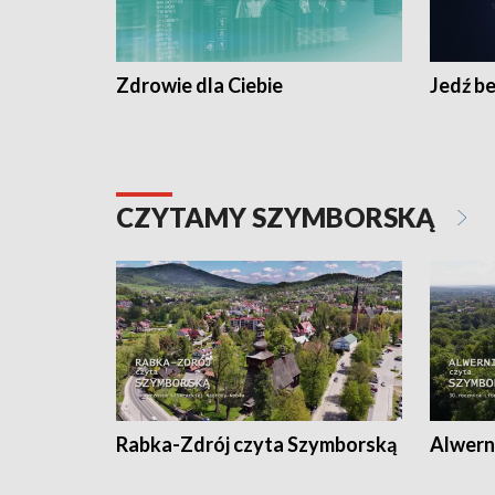
Zdrowie dla Ciebie
Jedź be
CZYTAMY SZYMBORSKĄ
Rabka-Zdrój czyta Szymborską
Alwern