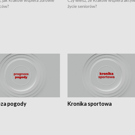
, jak Kraków wspiera zdrowie
Czy wiesz, że Kraków wspiera akty
ców?
życie seniorów?
za pogody
Kronika sportowa