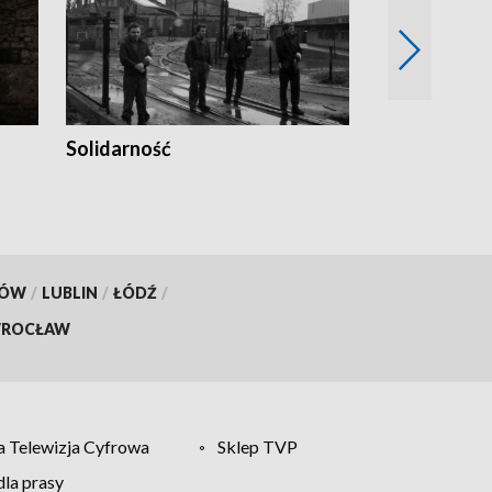
Solidarność
Trudne lata
KÓW
/
LUBLIN
/
ŁÓDŹ
/
ROCŁAW
 Telewizja Cyfrowa
Sklep TVP
la prasy