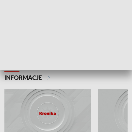
Odc. 6
Odc. 5
Czy wiesz, że Kraków inwestuje w edukację i
Czy wiesz, jak Kr
rozwój młodych?
mieszkańców?
INFORMACJE