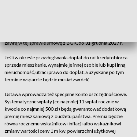
stosowania dopłat oprocentowanie kredytu, według
wyjaśnień na stronie Ministerstwa Rozwoju i Technologii,
wyniesie dla kredytobiorcy 2 proc. powiększone o marżę,
prowizję i inne opłaty bankowe (jeśli będą pobierane).
"Bezpieczne kredyty" będą udzielane przez banki, które
zawrą w tej sprawie umowę z BGK, do 31 grudnia 2027 r.
Jeśli w okresie przysługiwania dopłat do rat kredytobiorca
sprzeda mieszkanie, wynajmie je innej osobie lub kupi inną
nieruchomość, utraci prawo do dopłat, a uzyskane po tym
terminie wsparcie będzie musiał zwrócić.
Ustawa wprowadza też specjalne konto oszczędnościowe.
Systematyczne wpłaty (co najmniej 11 wpłat rocznie w
kwocie co najmniej 500 zł) będą gwarantować dodatkową
premię mieszkaniową z budżetu państwa. Premia będzie
równa rocznemu wskaźnikowi inflacji albo wskaźnikowi
zmiany wartości ceny 1 m kw. powierzchni użytkowej