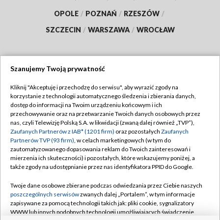
OPOLE
/
POZNAŃ
/
RZESZÓW
/
SZCZECIN
/
WARSZAWA
/
WROCŁAW
Szanujemy Twoją prywatność
Dołącz do nas:
Kliknij "Akceptuję i przechodzę do serwisu", aby wyrazić zgody na
korzystanie z technologii automatycznego śledzenia i zbierania danych,
TVP
dostęp do informacji na Twoim urządzeniu końcowym i ich
Abonament TVP
przechowywanie oraz na przetwarzanie Twoich danych osobowych przez
Regulamin TVP
nas, czyli Telewizję Polską S.A. w likwidacji (zwaną dalej również „TVP”),
Emisja w TVP
Polityka prywatności
Zaufanych Partnerów z IAB* (1201 firm)
oraz pozostałych
Zaufanych
Partnerów TVP (93 firm)
, w celach marketingowych (w tym do
Centrum informacji TVP
Moje zgody
zautomatyzowanego dopasowania reklam do Twoich zainteresowań i
mierzenia ich skuteczności) i pozostałych, które wskazujemy poniżej, a
Naziemna Telewizja Cyfrowa
Pomoc
także zgody na udostępnianie przez nas identyfikatora PPID do Google.
Sklep TVP
Biuro reklamy
Twoje dane osobowe zbierane podczas odwiedzania przez Ciebie naszych
Rada Programowa
Kontakt
poszczególnych serwisów
zwanych dalej „Portalem”, w tym informacje
zapisywane za pomocą technologii takich jak: pliki cookie, sygnalizatory
System NOS
WWW lub innych podobnych technologii umożliwiających świadczenie