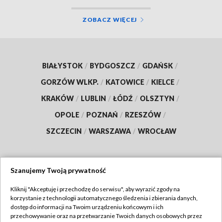
ZOBACZ WIĘCEJ
BIAŁYSTOK
/
BYDGOSZCZ
/
GDAŃSK
/
GORZÓW WLKP.
/
KATOWICE
/
KIELCE
/
KRAKÓW
/
LUBLIN
/
ŁÓDŹ
/
OLSZTYN
/
OPOLE
/
POZNAŃ
/
RZESZÓW
/
SZCZECIN
/
WARSZAWA
/
WROCŁAW
Szanujemy Twoją prywatność
Dołącz do nas:
Kliknij "Akceptuję i przechodzę do serwisu", aby wyrazić zgody na
korzystanie z technologii automatycznego śledzenia i zbierania danych,
TVP
dostęp do informacji na Twoim urządzeniu końcowym i ich
Abonament TVP
przechowywanie oraz na przetwarzanie Twoich danych osobowych przez
Regulamin TVP