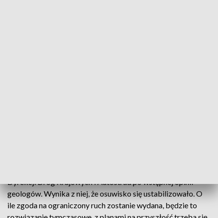
— Na dłuższą chwilę takiej jazdy, o właśnie możemy to
zobaczyć: jedzie taki ciężki samochód, no będą rozjeżdżone.
No ja sobie tego nie wyobrażam żeby po prostu przez
następne dwa lata, czy półtorej ruch był prowadzony tymi
właśnie małymi dróżkami - mówi Rafał Kubowicz, radny
gminy Mszana Dolna.
Ci którzy od lat czerpali zyski z ruchu na krajowej 28 z dnia
na dzień zostali praktycznie bez pracy.
Plan jest taki, by umożliwić ruch wahadłowy: tylko
samochodom do 3,5 tony i z ograniczeniem prędkości do 40
km/ h. Taką rekomendację przesłali do Wojewódzkiego
Inspektora Nadzoru Budowlanego urzędnicy z Generalnej
Dyrekcji Dróg Krajowych i Autostrad po wstępnej opinii
geologów. Wynika z niej, że osuwisko się ustabilizowało. O
ile zgoda na ograniczony ruch zostanie wydana, będzie to
rozwiązanie tymczasowe, z planami na przyszłość trzeba się