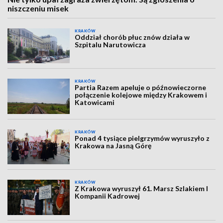
niszczeniu misek
KRAKÓW
Oddział chorób płuc znów działa w
Szpitalu Narutowicza
KRAKÓW
Partia Razem apeluje o późnowieczorne
połączenie kolejowe między Krakowem i
Katowicami
KRAKÓW
Ponad 4 tysiące pielgrzymów wyruszyło z
Krakowa na Jasną Górę
KRAKÓW
Z Krakowa wyruszył 61. Marsz Szlakiem I
Kompanii Kadrowej