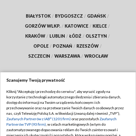
BIAŁYSTOK
/
BYDGOSZCZ
/
GDAŃSK
/
GORZÓW WLKP.
/
KATOWICE
/
KIELCE
/
KRAKÓW
/
LUBLIN
/
ŁÓDŹ
/
OLSZTYN
/
OPOLE
/
POZNAŃ
/
RZESZÓW
/
SZCZECIN
/
WARSZAWA
/
WROCŁAW
Szanujemy Twoją prywatność
Dołącz do nas:
Kliknij "Akceptuję i przechodzę do serwisu", aby wyrazić zgody na
korzystanie z technologii automatycznego śledzenia i zbierania danych,
TVP
dostęp do informacji na Twoim urządzeniu końcowym i ich
Abonament TVP
przechowywanie oraz na przetwarzanie Twoich danych osobowych przez
Regulamin TVP
nas, czyli Telewizję Polską S.A. w likwidacji (zwaną dalej również „TVP”),
Emisja w TVP
Zaufanych Partnerów z IAB* (1201 firm)
oraz pozostałych
Zaufanych
Polityka prywatności
Partnerów TVP (93 firm)
, w celach marketingowych (w tym do
Centrum informacji TVP
Moje zgody
zautomatyzowanego dopasowania reklam do Twoich zainteresowań i
mierzenia ich skuteczności) i pozostałych, które wskazujemy poniżej, a