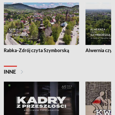
Rabka-Zdrój czyta Szymborską
Alwernia czy
INNE