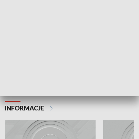
Odc. 6
Odc. 5
Czy wiesz, że Kraków inwestuje w edukację i
Czy wiesz, jak Kr
rozwój młodych?
mieszkańców?
INFORMACJE