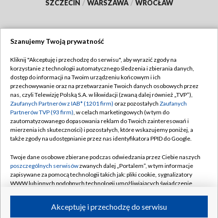
SZCZECIN
/
WARSZAWA
/
WROCŁAW
Szanujemy Twoją prywatność
Dołącz do nas:
Kliknij "Akceptuję i przechodzę do serwisu", aby wyrazić zgody na
korzystanie z technologii automatycznego śledzenia i zbierania danych,
TVP
dostęp do informacji na Twoim urządzeniu końcowym i ich
Abonament TVP
przechowywanie oraz na przetwarzanie Twoich danych osobowych przez
Regulamin TVP
nas, czyli Telewizję Polską S.A. w likwidacji (zwaną dalej również „TVP”),
Emisja w TVP
Polityka prywatności
Zaufanych Partnerów z IAB* (1201 firm)
oraz pozostałych
Zaufanych
Partnerów TVP (93 firm)
, w celach marketingowych (w tym do
Centrum informacji TVP
Moje zgody
zautomatyzowanego dopasowania reklam do Twoich zainteresowań i
mierzenia ich skuteczności) i pozostałych, które wskazujemy poniżej, a
Naziemna Telewizja Cyfrowa
Pomoc
także zgody na udostępnianie przez nas identyfikatora PPID do Google.
Sklep TVP
Biuro reklamy
Twoje dane osobowe zbierane podczas odwiedzania przez Ciebie naszych
Rada Programowa
Kontakt
poszczególnych serwisów
zwanych dalej „Portalem”, w tym informacje
zapisywane za pomocą technologii takich jak: pliki cookie, sygnalizatory
System NOS
WWW lub innych podobnych technologii umożliwiających świadczenie
dopasowanych i bezpiecznych usług, personalizację treści oraz reklam,
Informacje o nadawcy
Kanały
udostępnianie funkcji mediów społecznościowych oraz analizowanie
Akceptuję i przechodzę do serwisu
ruchu w Internecie.
Program dla prasy