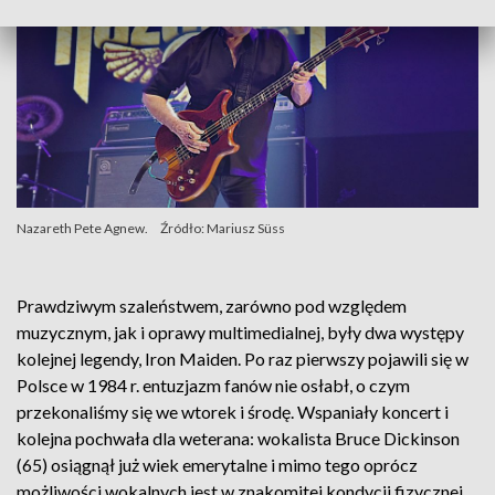
Nazareth Pete Agnew.
Źródło: Mariusz Süss
Prawdziwym szaleństwem, zarówno pod względem
muzycznym, jak i oprawy multimedialnej, były dwa występy
kolejnej legendy, Iron Maiden. Po raz pierwszy pojawili się w
Polsce w 1984 r. entuzjazm fanów nie osłabł, o czym
przekonaliśmy się we wtorek i środę. Wspaniały koncert i
kolejna pochwała dla weterana: wokalista Bruce Dickinson
(65) osiągnął już wiek emerytalne i mimo tego oprócz
możliwości wokalnych jest w znakomitej kondycji fizycznej.