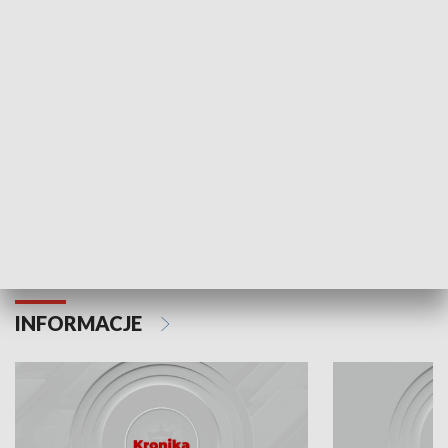
Odc. 6
Odc. 5
Czy wiesz, że Kraków inwestuje w edukację i
Czy wiesz, jak Kr
rozwój młodych?
mieszkańców?
INFORMACJE