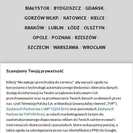
BIAŁYSTOK
/
BYDGOSZCZ
/
GDAŃSK
/
GORZÓW WLKP.
/
KATOWICE
/
KIELCE
/
KRAKÓW
/
LUBLIN
/
ŁÓDŹ
/
OLSZTYN
/
OPOLE
/
POZNAŃ
/
RZESZÓW
/
SZCZECIN
/
WARSZAWA
/
WROCŁAW
Szanujemy Twoją prywatność
Dołącz do nas:
Kliknij "Akceptuję i przechodzę do serwisu", aby wyrazić zgody na
korzystanie z technologii automatycznego śledzenia i zbierania danych,
TVP
dostęp do informacji na Twoim urządzeniu końcowym i ich
Abonament TVP
przechowywanie oraz na przetwarzanie Twoich danych osobowych przez
Regulamin TVP
nas, czyli Telewizję Polską S.A. w likwidacji (zwaną dalej również „TVP”),
Emisja w TVP
Zaufanych Partnerów z IAB* (1201 firm)
oraz pozostałych
Zaufanych
Polityka prywatności
Partnerów TVP (93 firm)
, w celach marketingowych (w tym do
Centrum informacji TVP
Moje zgody
zautomatyzowanego dopasowania reklam do Twoich zainteresowań i
mierzenia ich skuteczności) i pozostałych, które wskazujemy poniżej, a
Naziemna Telewizja Cyfrowa
Pomoc
także zgody na udostępnianie przez nas identyfikatora PPID do Google.