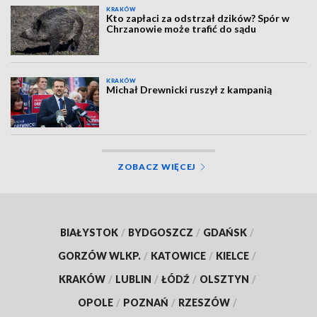
KRAKÓW
Kto zapłaci za odstrzał dzików? Spór w
Chrzanowie może trafić do sądu
KRAKÓW
Michał Drewnicki ruszył z kampanią
ZOBACZ WIĘCEJ
BIAŁYSTOK
/
BYDGOSZCZ
/
GDAŃSK
/
GORZÓW WLKP.
/
KATOWICE
/
KIELCE
/
KRAKÓW
/
LUBLIN
/
ŁÓDŹ
/
OLSZTYN
/
OPOLE
/
POZNAŃ
/
RZESZÓW
/