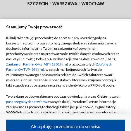
SZCZECIN
/
WARSZAWA
/
WROCŁAW
Szanujemy Twoją prywatność
Dołącz do nas:
Kliknij "Akceptuję i przechodzę do serwisu", aby wyrazić zgody na
korzystanie z technologii automatycznego śledzenia i zbierania danych,
TVP
dostęp do informacji na Twoim urządzeniu końcowym i ich
Abonament TVP
przechowywanie oraz na przetwarzanie Twoich danych osobowych przez
Regulamin TVP
nas, czyli Telewizję Polską S.A. w likwidacji (zwaną dalej również „TVP”),
Emisja w TVP
Polityka prywatności
Zaufanych Partnerów z IAB* (1201 firm)
oraz pozostałych
Zaufanych
Partnerów TVP (93 firm)
, w celach marketingowych (w tym do
Centrum informacji TVP
Moje zgody
zautomatyzowanego dopasowania reklam do Twoich zainteresowań i
mierzenia ich skuteczności) i pozostałych, które wskazujemy poniżej, a
Naziemna Telewizja Cyfrowa
Pomoc
także zgody na udostępnianie przez nas identyfikatora PPID do Google.
Sklep TVP
Biuro reklamy
Twoje dane osobowe zbierane podczas odwiedzania przez Ciebie naszych
Rada Programowa
Kontakt
poszczególnych serwisów
zwanych dalej „Portalem”, w tym informacje
zapisywane za pomocą technologii takich jak: pliki cookie, sygnalizatory
System NOS
WWW lub innych podobnych technologii umożliwiających świadczenie
dopasowanych i bezpiecznych usług, personalizację treści oraz reklam,
Informacje o nadawcy
Kanały
udostępnianie funkcji mediów społecznościowych oraz analizowanie
Akceptuję i przechodzę do serwisu
ruchu w Internecie.
Program dla prasy