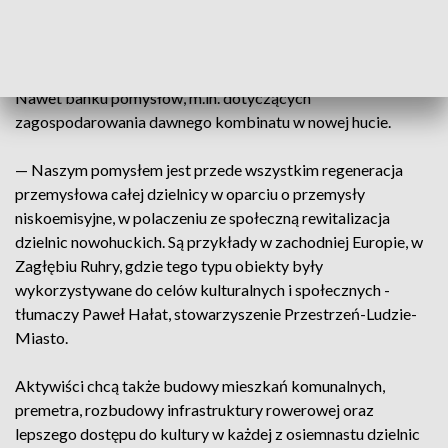
kierunki, całkiem konkretne, kolejnym etapem jest
wypracowanie pomysłów - wyjaśnia Maciej Fijak, Akcja
Ratunkowa dla Krakowa.
Nawet banku pomysłów, m.in. dotyczących
zagospodarowania dawnego kombinatu w nowej hucie.
— Naszym pomysłem jest przede wszystkim regeneracja
przemysłowa całej dzielnicy w oparciu o przemysły
niskoemisyjne, w polaczeniu ze społeczną rewitalizacja
dzielnic nowohuckich. Są przykłady w zachodniej Europie, w
Zagłębiu Ruhry, gdzie tego typu obiekty były
wykorzystywane do celów kulturalnych i społecznych -
tłumaczy Paweł Hałat, stowarzyszenie Przestrzeń-Ludzie-
Miasto.
Aktywiści chcą także budowy mieszkań komunalnych,
premetra, rozbudowy infrastruktury rowerowej oraz
lepszego dostępu do kultury w każdej z osiemnastu dzielnic