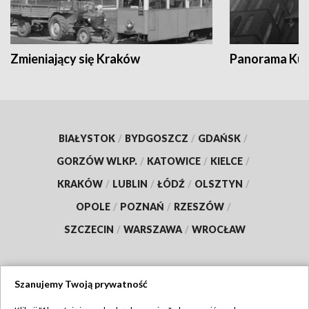
Zmieniający się Kraków
Panorama Kul
BIAŁYSTOK
/
BYDGOSZCZ
/
GDAŃSK
/
GORZÓW WLKP.
/
KATOWICE
/
KIELCE
/
KRAKÓW
/
LUBLIN
/
ŁÓDŹ
/
OLSZTYN
/
OPOLE
/
POZNAŃ
/
RZESZÓW
/
SZCZECIN
/
WARSZAWA
/
WROCŁAW
Szanujemy Twoją prywatność
Dołącz do nas: