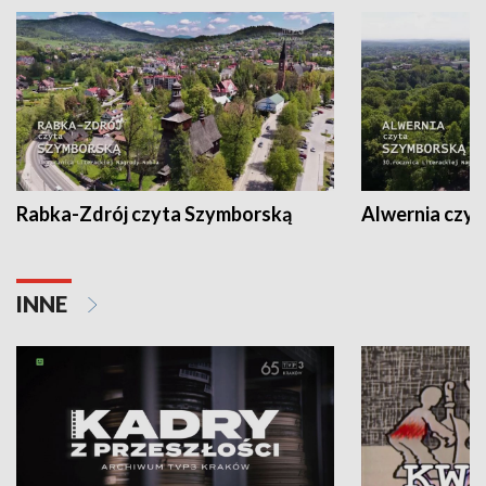
Rabka-Zdrój czyta Szymborską
Alwernia czy
INNE