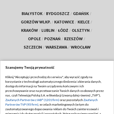
BIAŁYSTOK
/
BYDGOSZCZ
/
GDAŃSK
/
GORZÓW WLKP.
/
KATOWICE
/
KIELCE
/
KRAKÓW
/
LUBLIN
/
ŁÓDŹ
/
OLSZTYN
/
OPOLE
/
POZNAŃ
/
RZESZÓW
/
SZCZECIN
/
WARSZAWA
/
WROCŁAW
Szanujemy Twoją prywatność
Dołącz do nas:
Kliknij "Akceptuję i przechodzę do serwisu", aby wyrazić zgody na
korzystanie z technologii automatycznego śledzenia i zbierania danych,
TVP
dostęp do informacji na Twoim urządzeniu końcowym i ich
Abonament TVP
przechowywanie oraz na przetwarzanie Twoich danych osobowych przez
Regulamin TVP
nas, czyli Telewizję Polską S.A. w likwidacji (zwaną dalej również „TVP”),
Emisja w TVP
Zaufanych Partnerów z IAB* (1201 firm)
oraz pozostałych
Zaufanych
Polityka prywatności
Partnerów TVP (93 firm)
, w celach marketingowych (w tym do
Centrum informacji TVP
Moje zgody
zautomatyzowanego dopasowania reklam do Twoich zainteresowań i
mierzenia ich skuteczności) i pozostałych, które wskazujemy poniżej, a