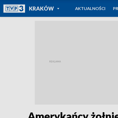
POWRÓT DO
KRAKÓW
AKTUALNOŚCI
P
TVP REGIONY
Amerykańcy żołnier