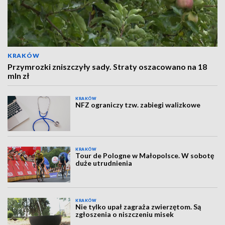
KRAKÓW
Przymrozki zniszczyły sady. Straty oszacowano na 18
mln zł
KRAKÓW
NFZ ograniczy tzw. zabiegi walizkowe
KRAKÓW
Tour de Pologne w Małopolsce. W sobotę
duże utrudnienia
KRAKÓW
Nie tylko upał zagraża zwierzętom. Są
zgłoszenia o niszczeniu misek