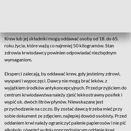
krzepnięcia, po oparzeniach i urazach, a także występować u
pacjentów z chorobami rozrostowymi i nowotworami, w
trakcie i po chemioterapii oraz u pacjentów wymagających
transplantacji lub zabiegów kardiochirurgicznych.
Krew lub jej składniki mogą oddawać osoby od 18. do 65.
roku życia, które ważą co najmniej 50 kilogramów. Stan
zdrowia krwiodawcy powinien odpowiadać niezbędnym
wymaganiom.
Eksperci zalecają, by oddawać krew, gdy jesteśmy zdrowi,
wyspani i wypoczęci. Dawcy nie mogą brać leków, z
wyjątkiem środków antykoncepcyjnych. Przed przyjściem do
centrum krwiodawstwa należy zjeść lekkostrawny posiłek i
wypić ok. dwóch litrów płynów. Niewskazane jest
przychodzenie na czczo. By zostać dawcą trzeba mieć przy
sobie dokument ze zdjęciem, najlepiej dowód osobisty. Przed
oddaniem krwi należy ograniczyć palenie papierosów i nie pić
alkoholu, również w dniu poprzedzającym oddanie krwi.