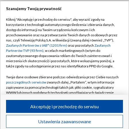
Szanujemy Twoją prywatność
Dołącz do nas:
Kliknij "Akceptuję i przechodzę do serwisu", aby wyrazić zgody na
korzystanie z technologii automatycznego śledzenia i zbierania danych,
TVP
dostęp do informacji na Twoim urządzeniu końcowym i ich
Abonament TVP
przechowywanie oraz na przetwarzanie Twoich danych osobowych przez
Regulamin TVP
nas, czyli Telewizję Polską S.A. w likwidacji (zwaną dalej również „TVP”),
Emisja w TVP
Polityka prywatności
Zaufanych Partnerów z IAB* (1201 firm)
oraz pozostałych
Zaufanych
Partnerów TVP (93 firm)
, w celach marketingowych (w tym do
Centrum informacji TVP
Moje zgody
zautomatyzowanego dopasowania reklam do Twoich zainteresowań i
mierzenia ich skuteczności) i pozostałych, które wskazujemy poniżej, a
Naziemna Telewizja Cyfrowa
Pomoc
także zgody na udostępnianie przez nas identyfikatora PPID do Google.
Sklep TVP
Biuro reklamy
Twoje dane osobowe zbierane podczas odwiedzania przez Ciebie naszych
Rada Programowa
Kontakt
poszczególnych serwisów
zwanych dalej „Portalem”, w tym informacje
zapisywane za pomocą technologii takich jak: pliki cookie, sygnalizatory
System NOS
WWW lub innych podobnych technologii umożliwiających świadczenie
dopasowanych i bezpiecznych usług, personalizację treści oraz reklam,
Informacje o nadawcy
Kanały
udostępnianie funkcji mediów społecznościowych oraz analizowanie
Akceptuję i przechodzę do serwisu
ruchu w Internecie.
Program dla prasy
©2026 Telewizja Polska S.A. w likwidacji
Biuro Reklamy
Twoje dane osobowe zbierane podczas odwiedzania przez Ciebie
Ustawienia zaawansowane
poszczególnych serwisów
na Portalu, takie jak adresy IP, identyfikatory
Ogłoszenie przetargowe