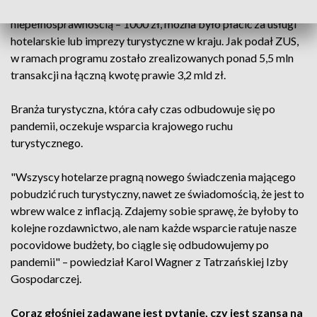
500 zł na jedno dziecko lub w przypadku dziecka z
niepełnosprawnością – 1000 zł, można było płacić za usługi
hotelarskie lub imprezy turystyczne w kraju. Jak podał ZUS,
w ramach programu zostało zrealizowanych ponad 5,5 mln
transakcji na łączną kwotę prawie 3,2 mld zł.
Branża turystyczna, która cały czas odbudowuje się po
pandemii, oczekuje wsparcia krajowego ruchu
turystycznego.
"Wszyscy hotelarze pragną nowego świadczenia mającego
pobudzić ruch turystyczny, nawet ze świadomością, że jest to
wbrew walce z inflacją. Zdajemy sobie sprawę, że byłoby to
kolejne rozdawnictwo, ale nam każde wsparcie ratuje nasze
pocovidowe budżety, bo ciągle się odbudowujemy po
pandemii" – powiedział Karol Wagner z Tatrzańskiej Izby
Gospodarczej.
Coraz głośniej zadawane jest pytanie, czy jest szansa na