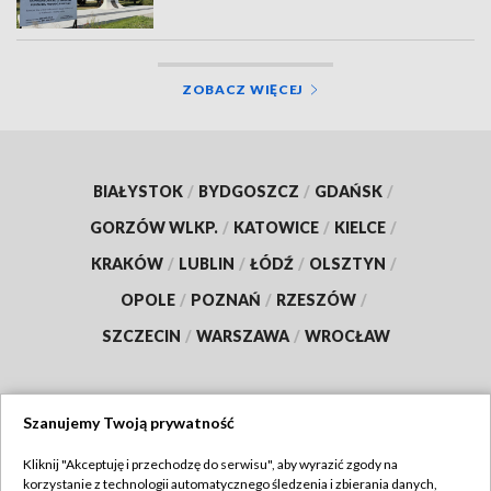
ZOBACZ WIĘCEJ
BIAŁYSTOK
/
BYDGOSZCZ
/
GDAŃSK
/
GORZÓW WLKP.
/
KATOWICE
/
KIELCE
/
KRAKÓW
/
LUBLIN
/
ŁÓDŹ
/
OLSZTYN
/
OPOLE
/
POZNAŃ
/
RZESZÓW
/
SZCZECIN
/
WARSZAWA
/
WROCŁAW
Szanujemy Twoją prywatność
Dołącz do nas:
Kliknij "Akceptuję i przechodzę do serwisu", aby wyrazić zgody na
korzystanie z technologii automatycznego śledzenia i zbierania danych,
TVP