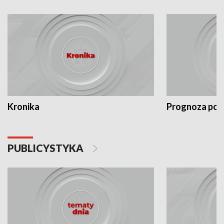
Kronika
Prognoza po
PUBLICYSTYKA