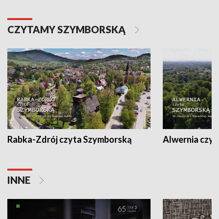
CZYTAMY SZYMBORSKĄ
Rabka-Zdrój czyta Szymborską
Alwernia czy
INNE