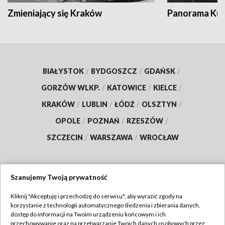
Zmieniający się Kraków
Panorama Kul
BIAŁYSTOK
/
BYDGOSZCZ
/
GDAŃSK
/
GORZÓW WLKP.
/
KATOWICE
/
KIELCE
/
KRAKÓW
/
LUBLIN
/
ŁÓDŹ
/
OLSZTYN
/
OPOLE
/
POZNAŃ
/
RZESZÓW
/
SZCZECIN
/
WARSZAWA
/
WROCŁAW
Szanujemy Twoją prywatność
Dołącz do nas:
Kliknij "Akceptuję i przechodzę do serwisu", aby wyrazić zgody na
korzystanie z technologii automatycznego śledzenia i zbierania danych,
TVP
dostęp do informacji na Twoim urządzeniu końcowym i ich
Abonament TVP
przechowywanie oraz na przetwarzanie Twoich danych osobowych przez