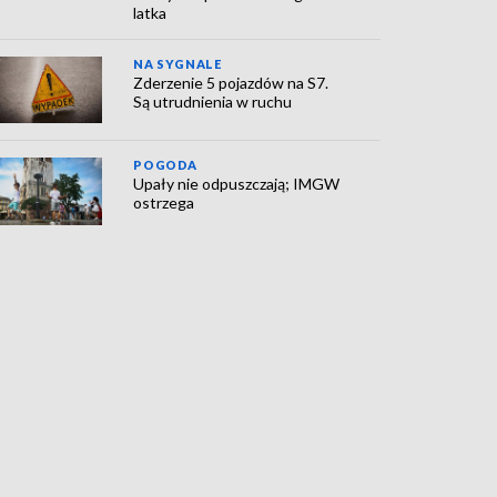
latka
NA SYGNALE
Zderzenie 5 pojazdów na S7.
Są utrudnienia w ruchu
POGODA
Upały nie odpuszczają; IMGW
ostrzega