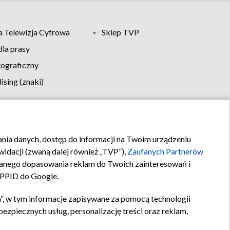
 Telewizja Cyfrowa
Sklep TVP
la prasy
tograficzny
sing (znaki)
klamy
Kontakt
rania danych, dostęp do informacji na Twoim urządzeniu
idacji (zwaną dalej również „TVP”),
Zaufanych Partnerów
anego dopasowania reklam do Twoich zainteresowań i
a PPID do Google.
”, w tym informacje zapisywane za pomocą technologii
zpiecznych usług, personalizację treści oraz reklam,