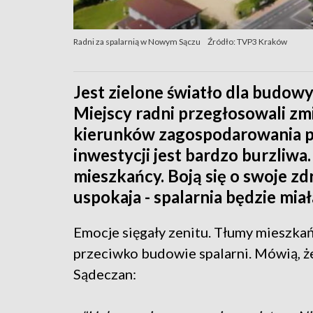
Radni za spalarnią w Nowym Sączu
Źródło: TVP3 Kraków
Jest zielone światło dla budo
Miejscy radni przegłosowali z
kierunków zagospodarowania p
inwestycji jest bardzo burzliwa
mieszkańcy. Boją się o swoje zd
uspokaja - spalarnia będzie mi
Emocje sięgały zenitu. Tłumy mieszka
przeciwko budowie spalarni. Mówią, ż
Sądeczan: