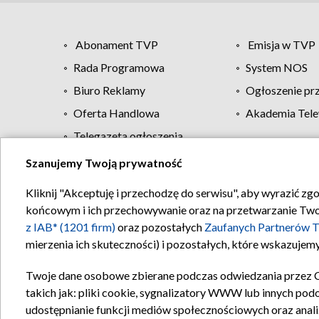
Abonament TVP
Emisja w TVP
Rada Programowa
System NOS
Biuro Reklamy
Ogłoszenie pr
Oferta Handlowa
Akademia Tele
Telegazeta ogłoszenia
Szanujemy Twoją prywatność
Regulamin TVP
Kliknij "Akceptuję i przechodzę do serwisu", aby wyrazić zg
końcowym i ich przechowywanie oraz na przetwarzanie Twoich
z IAB* (1201 firm)
oraz pozostałych
Zaufanych Partnerów T
mierzenia ich skuteczności) i pozostałych, które wskazujemy
Twoje dane osobowe zbierane podczas odwiedzania przez 
takich jak: pliki cookie, sygnalizatory WWW lub innych pod
udostępnianie funkcji mediów społecznościowych oraz anali