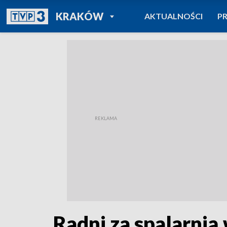
POWRÓT DO
KRAKÓW
AKTUALNOŚCI
P
TVP REGIONY
Radni za spalarni