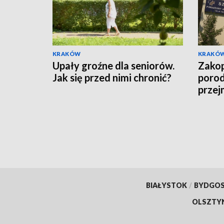
KRAKÓW
KRAKÓ
Upały groźne dla seniorów.
Zakop
Jak się przed nimi chronić?
porod
przej
Targ
BIAŁYSTOK
/
BYDGO
OLSZTY