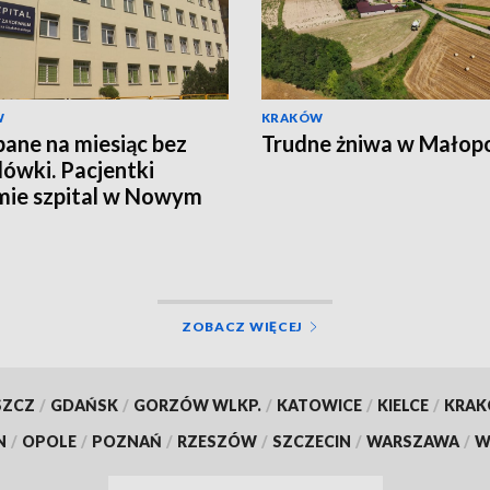
W
KRAKÓW
ane na miesiąc bez
Trudne żniwa w Małop
ówki. Pacjentki
mie szpital w Nowym
u
ZOBACZ WIĘCEJ
SZCZ
/
GDAŃSK
/
GORZÓW WLKP.
/
KATOWICE
/
KIELCE
/
KRA
N
/
OPOLE
/
POZNAŃ
/
RZESZÓW
/
SZCZECIN
/
WARSZAWA
/
W