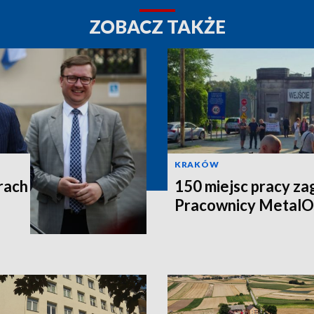
ZOBACZ TAKŻE
KRAKÓW
rach
150 miejsc pracy za
Pracownicy MetalO