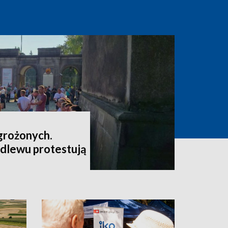
grożonych.
dlewu protestują