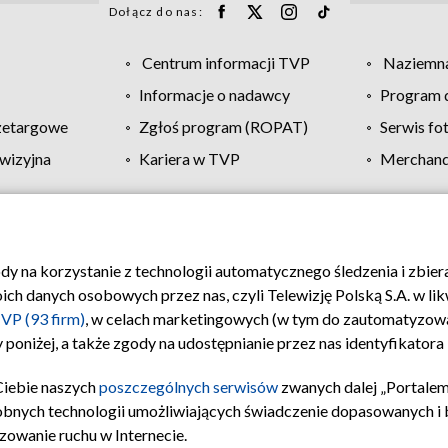
Dołącz do nas:
Centrum informacji TVP
Naziemna
Informacje o nadawcy
Program d
zetargowe
Zgłoś program (ROPAT)
Serwis fo
wizyjna
Kariera w TVP
Merchandi
Polityka prywatności
Moje zgody
Pomoc
Biuro re
ody na korzystanie z technologii automatycznego śledzenia i zbie
 danych osobowych przez nas, czyli Telewizję Polską S.A. w likw
VP (93 firm)
, w celach marketingowych (w tym do zautomatyzow
 poniżej, a także zgody na udostępnianie przez nas identyfikator
Ciebie naszych
poszczególnych serwisów
zwanych dalej „Portalem
obnych technologii umożliwiających świadczenie dopasowanych i be
zowanie ruchu w Internecie.