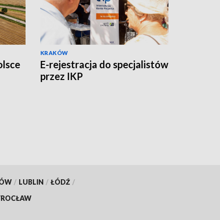
KRAKÓW
olsce
E-rejestracja do specjalistów
przez IKP
KÓW
/
LUBLIN
/
ŁÓDŹ
/
ROCŁAW