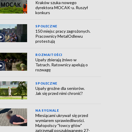
Kraków szuka nowego
dyrektora MOCAK-u. Ruszył
konkurs
SPOŁECZNE
150 miejsc pracy zagrożonych.
Pracownicy MetalOdlewu
protestują
ROZMAITOŚCI
Upały zbierają żniwo w
Tatrach. Ratownicy apelują o
rozwagę
SPOŁECZNE
Upały groźne dla seniorów.
Jak się przed nimi chronić?
NA SYGNALE
Miesiącami ukrywał się przed
wymiarem sprawiedliwości.
Małopolscy "łowcy głów"
zatrzymali poszukiwanego 27-