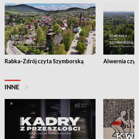
Rabka-Zdrój czyta Szymborską
Alwernia czy
INNE