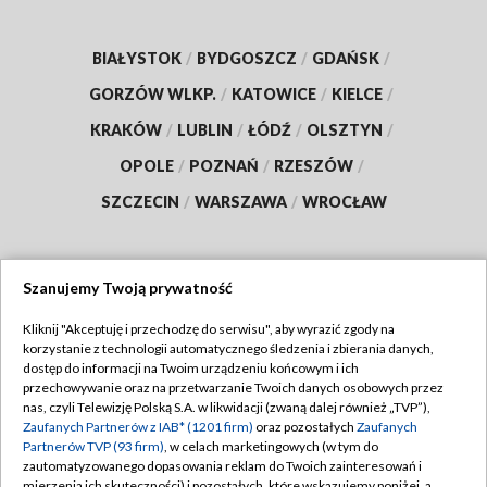
BIAŁYSTOK
/
BYDGOSZCZ
/
GDAŃSK
/
GORZÓW WLKP.
/
KATOWICE
/
KIELCE
/
KRAKÓW
/
LUBLIN
/
ŁÓDŹ
/
OLSZTYN
/
OPOLE
/
POZNAŃ
/
RZESZÓW
/
SZCZECIN
/
WARSZAWA
/
WROCŁAW
Szanujemy Twoją prywatność
Dołącz do nas:
Kliknij "Akceptuję i przechodzę do serwisu", aby wyrazić zgody na
korzystanie z technologii automatycznego śledzenia i zbierania danych,
TVP
dostęp do informacji na Twoim urządzeniu końcowym i ich
Abonament TVP
przechowywanie oraz na przetwarzanie Twoich danych osobowych przez
Regulamin TVP
nas, czyli Telewizję Polską S.A. w likwidacji (zwaną dalej również „TVP”),
Emisja w TVP
Zaufanych Partnerów z IAB* (1201 firm)
oraz pozostałych
Zaufanych
Polityka prywatności
Partnerów TVP (93 firm)
, w celach marketingowych (w tym do
Centrum informacji TVP
Moje zgody
zautomatyzowanego dopasowania reklam do Twoich zainteresowań i
mierzenia ich skuteczności) i pozostałych, które wskazujemy poniżej, a