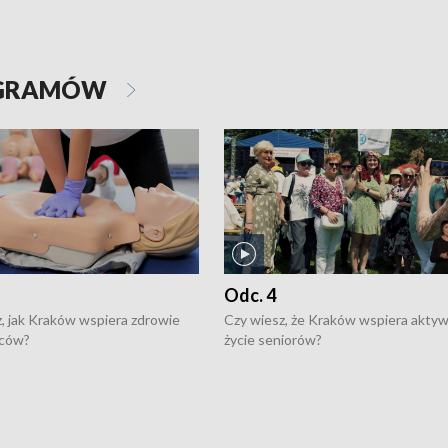
OGRAMÓW
Odc. 4
, jak Kraków wspiera zdrowie
Czy wiesz, że Kraków wspiera akty
ców?
życie seniorów?