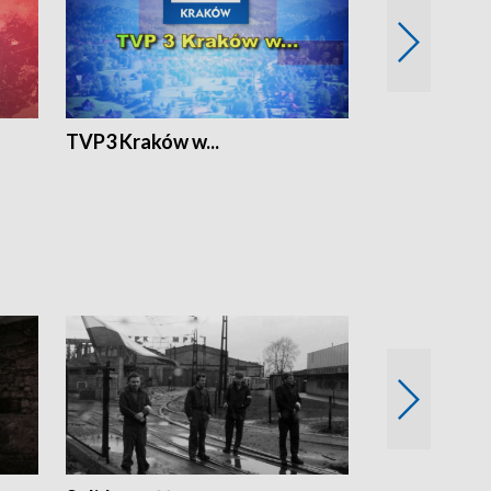
TVP3 Kraków w...
Ślizg