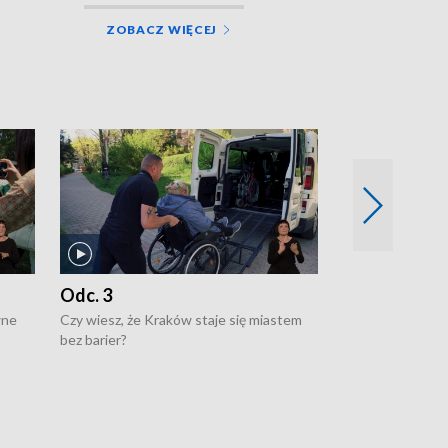
ZOBACZ WIĘCEJ
Odc. 3
Odc. 2
wne
Czy wiesz, że Kraków staje się miastem
Czy wiesz, że Kr
bez barier?
poprawia jakość 