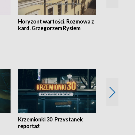
Horyzont wartości. Rozmowa z
Kulturalnie 
kard. Grzegorzem Rysiem
Krzemionki 30. Przystanek
Kraków - jak
reportaż