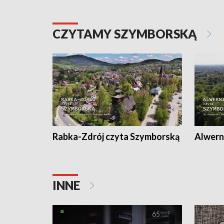
CZYTAMY SZYMBORSKĄ
Rabka-Zdrój czyta Szymborską
Alwern
INNE