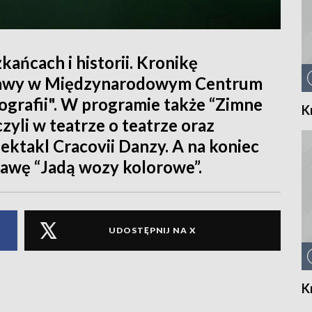
zkańcach i historii. Kronikę
tawy w Międzynarodowym Centrum
tografii". W programie także “Zimne
K
zyli w teatrze o teatrze oraz
ktakl Cracovii Danzy. A na koniec
tawę “Jadą wozy kolorowe”.
UDOSTĘPNIJ NA X
K