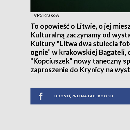
TVP3 Kraków
To opowieść o Litwie, o jej mies
Kulturalną zaczynamy od wys
Kultury "Litwa dwa stulecia fo
ognie” w krakowskiej Bagateli, c
“Kopciuszek” nowy taneczny spe
zaproszenie do Krynicy na wys
UDOSTĘPNIJ NA FACEBOOKU