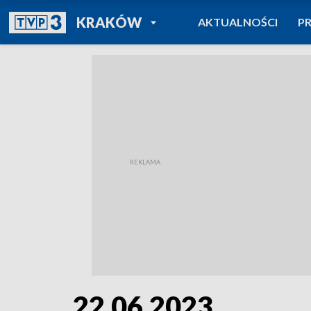
POWRÓT DO
KRAKÓW
AKTUALNOŚCI
P
TVP REGIONY
22.06.2023