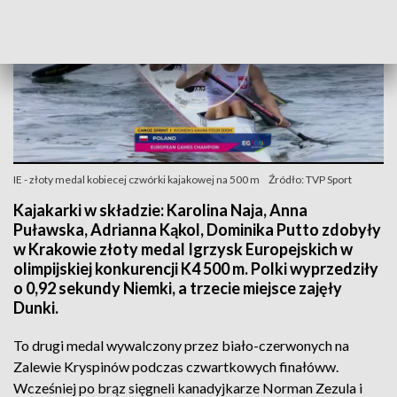
IE - złoty medal kobiecej czwórki kajakowej na 500 m
Źródło: TVP Sport
Kajakarki w składzie: Karolina Naja, Anna
Puławska, Adrianna Kąkol, Dominika Putto zdobyły
w Krakowie złoty medal Igrzysk Europejskich w
olimpijskiej konkurencji K4 500 m. Polki wyprzedziły
o 0,92 sekundy Niemki, a trzecie miejsce zajęły
Dunki.
To drugi medal wywalczony przez biało-czerwonych na
Zalewie Kryspinów podczas czwartkowych finałóww.
Wcześniej po brąz sięgneli kanadyjkarze Norman Zezula i