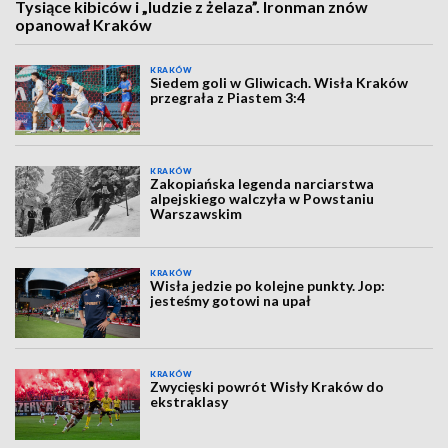
Tysiące kibiców i „ludzie z żelaza”. Ironman znów
opanował Kraków
KRAKÓW
Siedem goli w Gliwicach. Wisła Kraków
przegrała z Piastem 3:4
KRAKÓW
Zakopiańska legenda narciarstwa
alpejskiego walczyła w Powstaniu
Warszawskim
KRAKÓW
Wisła jedzie po kolejne punkty. Jop:
jesteśmy gotowi na upał
KRAKÓW
Zwycięski powrót Wisły Kraków do
ekstraklasy