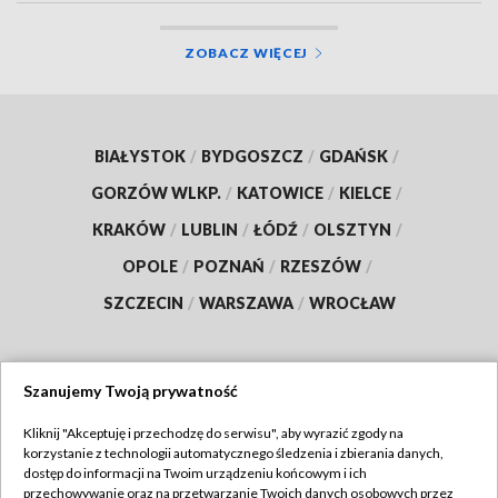
ZOBACZ WIĘCEJ
BIAŁYSTOK
/
BYDGOSZCZ
/
GDAŃSK
/
GORZÓW WLKP.
/
KATOWICE
/
KIELCE
/
KRAKÓW
/
LUBLIN
/
ŁÓDŹ
/
OLSZTYN
/
OPOLE
/
POZNAŃ
/
RZESZÓW
/
SZCZECIN
/
WARSZAWA
/
WROCŁAW
Szanujemy Twoją prywatność
Dołącz do nas:
Kliknij "Akceptuję i przechodzę do serwisu", aby wyrazić zgody na
korzystanie z technologii automatycznego śledzenia i zbierania danych,
TVP
dostęp do informacji na Twoim urządzeniu końcowym i ich
Abonament TVP
przechowywanie oraz na przetwarzanie Twoich danych osobowych przez