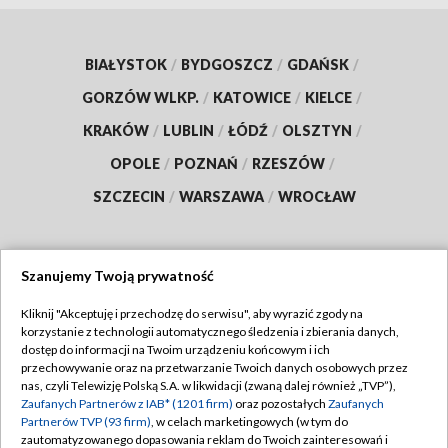
BIAŁYSTOK
/
BYDGOSZCZ
/
GDAŃSK
/
GORZÓW WLKP.
/
KATOWICE
/
KIELCE
/
KRAKÓW
/
LUBLIN
/
ŁÓDŹ
/
OLSZTYN
/
OPOLE
/
POZNAŃ
/
RZESZÓW
/
SZCZECIN
/
WARSZAWA
/
WROCŁAW
Szanujemy Twoją prywatność
Dołącz do nas:
Kliknij "Akceptuję i przechodzę do serwisu", aby wyrazić zgody na
korzystanie z technologii automatycznego śledzenia i zbierania danych,
TVP
dostęp do informacji na Twoim urządzeniu końcowym i ich
Abonament TVP
przechowywanie oraz na przetwarzanie Twoich danych osobowych przez
Regulamin TVP
nas, czyli Telewizję Polską S.A. w likwidacji (zwaną dalej również „TVP”),
Emisja w TVP
Zaufanych Partnerów z IAB* (1201 firm)
oraz pozostałych
Zaufanych
Polityka prywatności
Partnerów TVP (93 firm)
, w celach marketingowych (w tym do
Centrum informacji TVP
Moje zgody
zautomatyzowanego dopasowania reklam do Twoich zainteresowań i