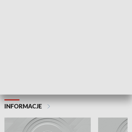
Odc. 6
Odc. 5
Czy wiesz, że Kraków inwestuje w edukację i
Czy wiesz, jak Kr
rozwój młodych?
mieszkańców?
INFORMACJE