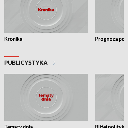
Kronika
Prognoza po
PUBLICYSTYKA
Tematy dnia
Bliżej polityki