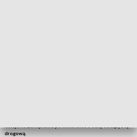
W wakacje do Zakopanego pociągiem
Źródło: twitter.com/PKP_PLK_SA
Udogodnienia nie tylko dla kierowców, także dla
pasażerów kolei. W wakacje wracają kursy
pociągów z Krakowa do Zakopanego. Remonty na
tej trasie zostały wstrzymane. A wsiadających i
wysiadających na stacji Nowy Targ czeka
niespodzianka. Po remoncie otwarty został tam
pierwszy peron.
Na wakacje - przerwa w remoncie i powrót na tory.
Kolejowa Zakopianka powinna choć trochę odciążyć tę
drogową
.