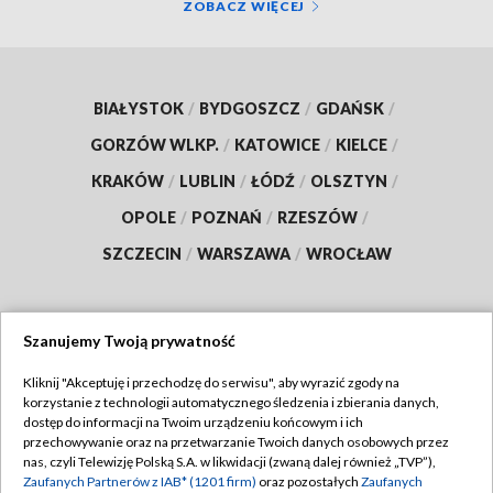
ZOBACZ WIĘCEJ
BIAŁYSTOK
/
BYDGOSZCZ
/
GDAŃSK
/
GORZÓW WLKP.
/
KATOWICE
/
KIELCE
/
KRAKÓW
/
LUBLIN
/
ŁÓDŹ
/
OLSZTYN
/
OPOLE
/
POZNAŃ
/
RZESZÓW
/
SZCZECIN
/
WARSZAWA
/
WROCŁAW
Szanujemy Twoją prywatność
Dołącz do nas:
Kliknij "Akceptuję i przechodzę do serwisu", aby wyrazić zgody na
korzystanie z technologii automatycznego śledzenia i zbierania danych,
TVP
dostęp do informacji na Twoim urządzeniu końcowym i ich
Abonament TVP
przechowywanie oraz na przetwarzanie Twoich danych osobowych przez
Regulamin TVP
nas, czyli Telewizję Polską S.A. w likwidacji (zwaną dalej również „TVP”),
Emisja w TVP
Polityka prywatności
Zaufanych Partnerów z IAB* (1201 firm)
oraz pozostałych
Zaufanych