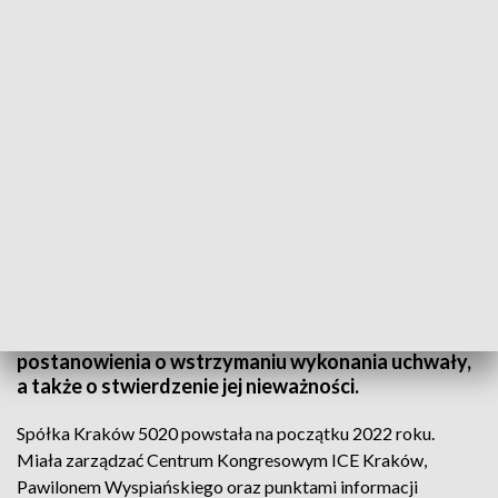
Spółka Kraków 5020 skarży uchwałę o rozwiązaniu do WSA
Spółka Kraków5020 zaskarżyła do Wojewódzkiego
Sądu Administracyjnego uchwałę w sprawie jej
rozwiązania. Likwidacji spółki chce większość
radnych. Spółka wnosi o wydanie przez sąd
postanowienia o wstrzymaniu wykonania uchwały,
a także o stwierdzenie jej nieważności.
Spółka Kraków 5020 powstała na początku 2022 roku.
Miała zarządzać Centrum Kongresowym ICE Kraków,
Pawilonem Wyspiańskiego oraz punktami informacji