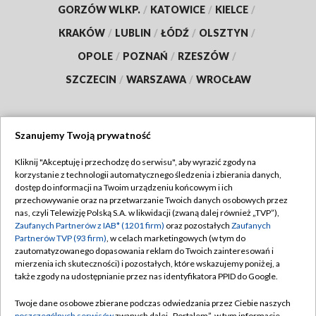
GORZÓW WLKP.
/
KATOWICE
/
KIELCE
/
KRAKÓW
/
LUBLIN
/
ŁÓDŹ
/
OLSZTYN
/
OPOLE
/
POZNAŃ
/
RZESZÓW
/
SZCZECIN
/
WARSZAWA
/
WROCŁAW
Szanujemy Twoją prywatność
Dołącz do nas:
Kliknij "Akceptuję i przechodzę do serwisu", aby wyrazić zgody na
korzystanie z technologii automatycznego śledzenia i zbierania danych,
TVP
dostęp do informacji na Twoim urządzeniu końcowym i ich
Abonament TVP
przechowywanie oraz na przetwarzanie Twoich danych osobowych przez
Regulamin TVP
nas, czyli Telewizję Polską S.A. w likwidacji (zwaną dalej również „TVP”),
Emisja w TVP
Polityka prywatności
Zaufanych Partnerów z IAB* (1201 firm)
oraz pozostałych
Zaufanych
Partnerów TVP (93 firm)
, w celach marketingowych (w tym do
Centrum informacji TVP
Moje zgody
zautomatyzowanego dopasowania reklam do Twoich zainteresowań i
mierzenia ich skuteczności) i pozostałych, które wskazujemy poniżej, a
Naziemna Telewizja Cyfrowa
Pomoc
także zgody na udostępnianie przez nas identyfikatora PPID do Google.
Sklep TVP
Biuro reklamy
Twoje dane osobowe zbierane podczas odwiedzania przez Ciebie naszych
Rada Programowa
poszczególnych serwisów
zwanych dalej „Portalem”, w tym informacje