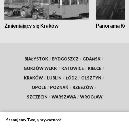
Zmieniający się Kraków
Panorama Kul
BIAŁYSTOK
/
BYDGOSZCZ
/
GDAŃSK
/
GORZÓW WLKP.
/
KATOWICE
/
KIELCE
/
KRAKÓW
/
LUBLIN
/
ŁÓDŹ
/
OLSZTYN
/
OPOLE
/
POZNAŃ
/
RZESZÓW
/
SZCZECIN
/
WARSZAWA
/
WROCŁAW
Szanujemy Twoją prywatność
Dołącz do nas: