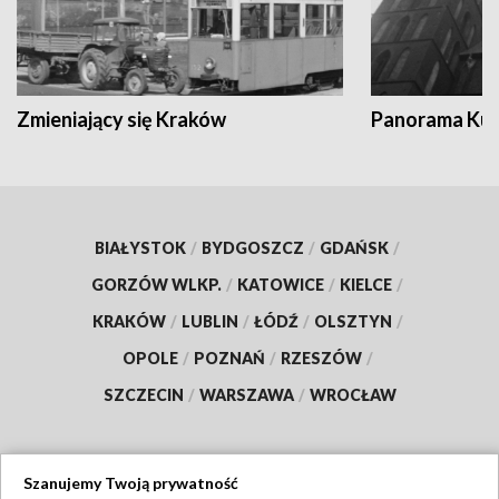
Zmieniający się Kraków
Panorama Kul
BIAŁYSTOK
/
BYDGOSZCZ
/
GDAŃSK
/
GORZÓW WLKP.
/
KATOWICE
/
KIELCE
/
KRAKÓW
/
LUBLIN
/
ŁÓDŹ
/
OLSZTYN
/
OPOLE
/
POZNAŃ
/
RZESZÓW
/
SZCZECIN
/
WARSZAWA
/
WROCŁAW
Szanujemy Twoją prywatność