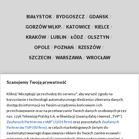
BIAŁYSTOK
/
BYDGOSZCZ
/
GDAŃSK
/
GORZÓW WLKP.
/
KATOWICE
/
KIELCE
/
KRAKÓW
/
LUBLIN
/
ŁÓDŹ
/
OLSZTYN
/
OPOLE
/
POZNAŃ
/
RZESZÓW
/
SZCZECIN
/
WARSZAWA
/
WROCŁAW
Szanujemy Twoją prywatność
Dołącz do nas:
Kliknij "Akceptuję i przechodzę do serwisu", aby wyrazić zgody na
korzystanie z technologii automatycznego śledzenia i zbierania danych,
TVP
dostęp do informacji na Twoim urządzeniu końcowym i ich
Abonament TVP
przechowywanie oraz na przetwarzanie Twoich danych osobowych przez
Regulamin TVP
nas, czyli Telewizję Polską S.A. w likwidacji (zwaną dalej również „TVP”),
Emisja w TVP
Zaufanych Partnerów z IAB* (1201 firm)
oraz pozostałych
Zaufanych
Polityka prywatności
Partnerów TVP (93 firm)
, w celach marketingowych (w tym do
Centrum informacji TVP
Moje zgody
zautomatyzowanego dopasowania reklam do Twoich zainteresowań i
mierzenia ich skuteczności) i pozostałych, które wskazujemy poniżej, a