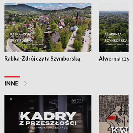
Rabka-Zdrój czyta Szymborską
Alwernia czy
INNE