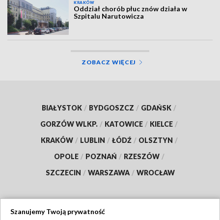
KRAKÓW
Oddział chorób płuc znów działa w
Szpitalu Narutowicza
ZOBACZ WIĘCEJ
BIAŁYSTOK
/
BYDGOSZCZ
/
GDAŃSK
/
GORZÓW WLKP.
/
KATOWICE
/
KIELCE
/
KRAKÓW
/
LUBLIN
/
ŁÓDŹ
/
OLSZTYN
/
OPOLE
/
POZNAŃ
/
RZESZÓW
/
SZCZECIN
/
WARSZAWA
/
WROCŁAW
Szanujemy Twoją prywatność
Dołącz do nas: