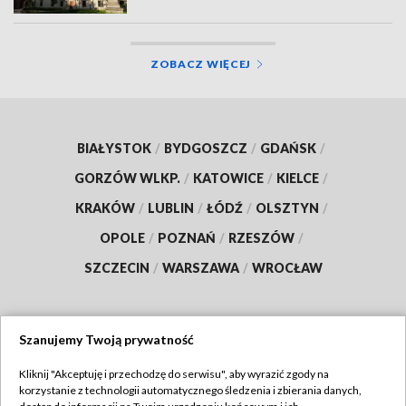
ZOBACZ WIĘCEJ
BIAŁYSTOK
/
BYDGOSZCZ
/
GDAŃSK
/
GORZÓW WLKP.
/
KATOWICE
/
KIELCE
/
KRAKÓW
/
LUBLIN
/
ŁÓDŹ
/
OLSZTYN
/
OPOLE
/
POZNAŃ
/
RZESZÓW
/
SZCZECIN
/
WARSZAWA
/
WROCŁAW
Szanujemy Twoją prywatność
Dołącz do nas:
Kliknij "Akceptuję i przechodzę do serwisu", aby wyrazić zgody na
korzystanie z technologii automatycznego śledzenia i zbierania danych,
TVP