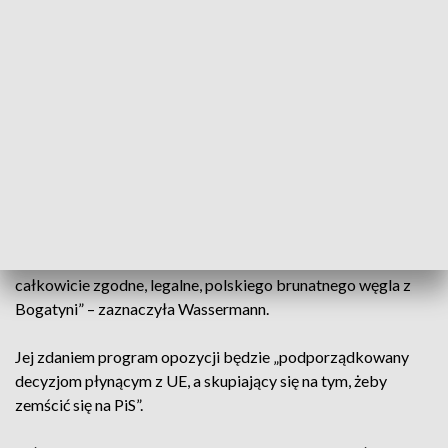
Sprawiedliwość oceniane przez wszystkie przypadki, nasz
szef Jarosław Kaczyński oraz groźby i język, którego do tej
pory polska polityka nie znała, który się nadaje do rozmów
nie na wiecu, spotkaniu z wyborcami” – mówił
parlamentarzystka.
Jak mówiła, Zjednoczona Prawica przedstawia ofertę na
kolejne cztery lata, rozmawia o zwiększeniu świadczeń,
bezpłatnych autostradach, darmowych lekach dla większej
liczby grup. Zapewniła, że „rząd będzie przy Bogatyni”, gdzie
zagrożone są miejsca pracy. „Obronimy polskie wydobycie
całkowicie zgodne, legalne, polskiego brunatnego węgla z
Bogatyni” – zaznaczyła Wassermann.
Jej zdaniem program opozycji będzie „podporządkowany
decyzjom płynącym z UE, a skupiający się na tym, żeby
zemścić się na PiS”.