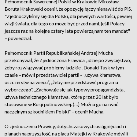
Pełnomocnik Suwerennej Polski w Krakowie Mirosław
Boruta Krakowski ocenił, że opozycję łączy nienawiść do PiS.
"Zjednoczyliśmy się dla Polski, dla pewnych wartości, pewnej
wizji świata, dla tego co może być przed nami, jeśli Polacy
jeszcze raz na kolejne cztery lata powierzą nam ten mandat"
– powiedział.
Pełnomocnik Partii Republikańskiej Andrzej Mucha
przekonywał, że Zjednoczona Prawica „idzie po zwycięstwo,
żeby rozwiązywać problemy ludzkie”. Donald Tusk w tym
czasie – mówił przedstawiciel partii – „używa kłamstwa,
oszczerstw na wiecu”, „żeby nie przedstawić programu
wyborczego”. „Zachowuje się jak typowy propagandzista,
używa technicznego kłamstwa, które przez 20 lat było
stosowane w Rosji putinowskiej. (…) Można go nazwać
naczelnym szkodnikiem Polski” – ocenił Mucha.
O zjednoczeniu Prawicy, dotychczasowych osiągnięciach i
planach na przyszłość, na placu Matejki w Krakowie mówili