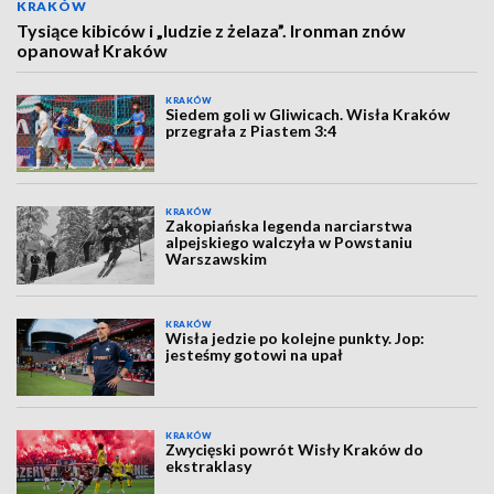
KRAKÓW
Tysiące kibiców i „ludzie z żelaza”. Ironman znów
opanował Kraków
KRAKÓW
Siedem goli w Gliwicach. Wisła Kraków
przegrała z Piastem 3:4
KRAKÓW
Zakopiańska legenda narciarstwa
alpejskiego walczyła w Powstaniu
Warszawskim
KRAKÓW
Wisła jedzie po kolejne punkty. Jop:
jesteśmy gotowi na upał
KRAKÓW
Zwycięski powrót Wisły Kraków do
ekstraklasy