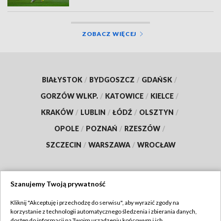
ZOBACZ WIĘCEJ
BIAŁYSTOK
/
BYDGOSZCZ
/
GDAŃSK
/
GORZÓW WLKP.
/
KATOWICE
/
KIELCE
/
KRAKÓW
/
LUBLIN
/
ŁÓDŹ
/
OLSZTYN
/
OPOLE
/
POZNAŃ
/
RZESZÓW
/
SZCZECIN
/
WARSZAWA
/
WROCŁAW
Szanujemy Twoją prywatność
Dołącz do nas:
Kliknij "Akceptuję i przechodzę do serwisu", aby wyrazić zgody na
korzystanie z technologii automatycznego śledzenia i zbierania danych,
TVP
dostęp do informacji na Twoim urządzeniu końcowym i ich