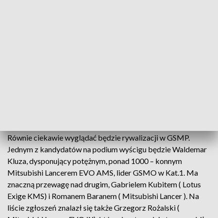
jeżdżący w czeskich barwach Szwajcar Ronnie Bratschi (
Mitsubishi Lancer Evo VII), który nie punktował w dwóch
pierwszych wyścigach sezonu. Na miejscu piątym
klasyfikacji generalnej Kat 1 znajduje się lider Gr. 4, Maciej
Serafin
(POL, Mitsubishi Lancer Evo X). Polscy kibice ściskać będą
zapewne kciuki za Karola Krupę ( POL, Skoda Fabia CT),
przed którym niełatwy pościg za liderem Gr. 2, Nicolasem
Werferem, który zgromadził o 71 punktów więcej.
Równie ciekawie wyglądać będzie rywalizacji w GSMP.
Jednym z kandydatów na podium wyścigu będzie Waldemar
Kluza, dysponujący potężnym, ponad 1000 – konnym
Mitsubishi Lancerem EVO AMS, lider GSMO w Kat.1. Ma
znaczną przewagę nad drugim, Gabrielem Kubitem ( Lotus
Exige KMS) i Romanem Baranem ( Mitsubishi Lancer ). Na
liście zgłoszeń znalazł się także Grzegorz Rożalski (