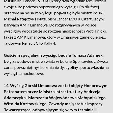
Mitsubishi Lancer EVO IX), który dwa tygodnie temu rozbił
swoje auto podczas poprzedniego wyścigu. Po dłuższej
przerwie na polskim wyścigu pojawi się były mistrz Polski
Michał Ratajczyk ( Mitsubishi Lancer EVO X), startujący w
barwach AMK Limanowa. Do rozgrywanych w Polsce
wyścigów wróci także po rocznej nieobecności Piotr Ilnicki,
także z AMK Limanowa, który w Limanowej zamelduje się…
rajdowym Renault Clio Rally 4.
Gościem specjalnym wyścigu będzie Tomasz Adamek
,
były zawodowy mistrz świata w boksie. Sportowiec z Żywca
coraz poważniej myśli o zmianie dyscypliny sportu właśnie na
wyścigi samochodowe.
14. Wyścig Górski Limanowa został objęty Honorowym
Patronatem przez Ministra Infrastruktury Andrzeja
Adamczyka i Marszałka Województwa Małopolskiego
Witolda Kozłowskiego. Zawody mają status Imprezy
Towarzyszącej odbywającym się w tym terminie III