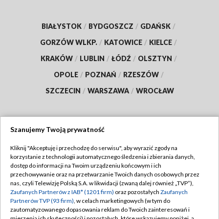
BIAŁYSTOK
/
BYDGOSZCZ
/
GDAŃSK
/
GORZÓW WLKP.
/
KATOWICE
/
KIELCE
/
KRAKÓW
/
LUBLIN
/
ŁÓDŹ
/
OLSZTYN
/
OPOLE
/
POZNAŃ
/
RZESZÓW
/
SZCZECIN
/
WARSZAWA
/
WROCŁAW
Szanujemy Twoją prywatność
Dołącz do nas:
Kliknij "Akceptuję i przechodzę do serwisu", aby wyrazić zgody na
korzystanie z technologii automatycznego śledzenia i zbierania danych,
TVP
dostęp do informacji na Twoim urządzeniu końcowym i ich
Abonament TVP
przechowywanie oraz na przetwarzanie Twoich danych osobowych przez
Regulamin TVP
nas, czyli Telewizję Polską S.A. w likwidacji (zwaną dalej również „TVP”),
Emisja w TVP
Zaufanych Partnerów z IAB* (1201 firm)
oraz pozostałych
Zaufanych
Polityka prywatności
Partnerów TVP (93 firm)
, w celach marketingowych (w tym do
Centrum informacji TVP
Moje zgody
zautomatyzowanego dopasowania reklam do Twoich zainteresowań i
mierzenia ich skuteczności) i pozostałych, które wskazujemy poniżej, a