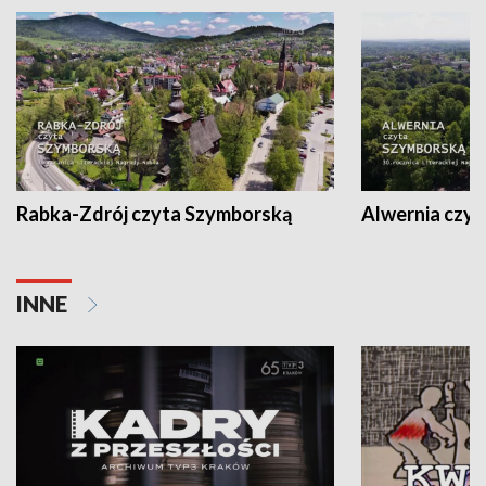
Rabka-Zdrój czyta Szymborską
Alwernia czy
INNE