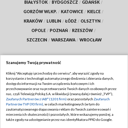
BIAŁYSTOK
/
BYDGOSZCZ
/
GDAŃSK
/
GORZÓW WLKP.
/
KATOWICE
/
KIELCE
/
KRAKÓW
/
LUBLIN
/
ŁÓDŹ
/
OLSZTYN
/
OPOLE
/
POZNAŃ
/
RZESZÓW
/
SZCZECIN
/
WARSZAWA
/
WROCŁAW
Szanujemy Twoją prywatność
Dołącz do nas:
Kliknij "Akceptuję i przechodzę do serwisu", aby wyrazić zgody na
korzystanie z technologii automatycznego śledzenia i zbierania danych,
TVP
dostęp do informacji na Twoim urządzeniu końcowym i ich
Abonament TVP
przechowywanie oraz na przetwarzanie Twoich danych osobowych przez
Regulamin TVP
nas, czyli Telewizję Polską S.A. w likwidacji (zwaną dalej również „TVP”),
Emisja w TVP
Zaufanych Partnerów z IAB* (1201 firm)
oraz pozostałych
Zaufanych
Polityka prywatności
Partnerów TVP (93 firm)
, w celach marketingowych (w tym do
Centrum informacji TVP
Moje zgody
zautomatyzowanego dopasowania reklam do Twoich zainteresowań i
mierzenia ich skuteczności) i pozostałych, które wskazujemy poniżej, a
Naziemna Telewizja Cyfrowa
Pomoc
także zgody na udostępnianie przez nas identyfikatora PPID do Google.
Sklep TVP
Biuro reklamy