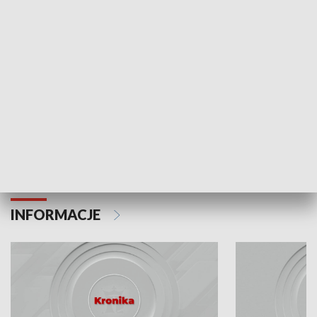
Odc. 6
Odc. 5
Czy wiesz, że Kraków inwestuje w edukację i
Czy wiesz, jak Kr
rozwój młodych?
mieszkańców?
INFORMACJE