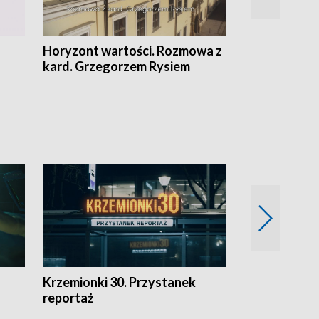
Horyzont wartości. Rozmowa z
Kulturalnie 
kard. Grzegorzem Rysiem
Krzemionki 30. Przystanek
Kraków - jak
reportaż