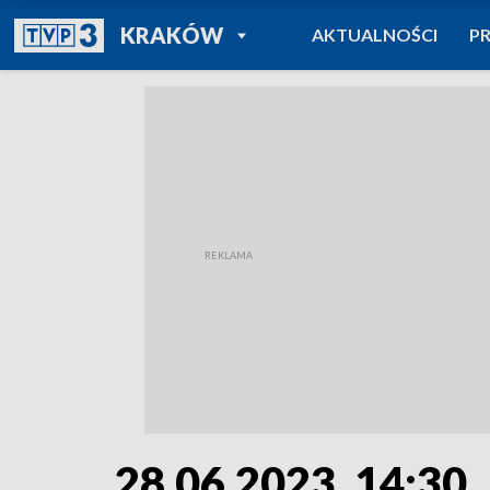
POWRÓT DO
KRAKÓW
AKTUALNOŚCI
P
TVP REGIONY
28.06.2023, 14:30