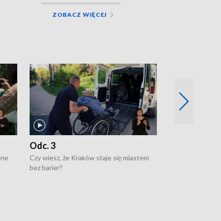
ZOBACZ WIĘCEJ
Odc. 3
Odc. 2
wne
Czy wiesz, że Kraków staje się miastem
Czy wiesz, że Kr
bez barier?
poprawia jakość 