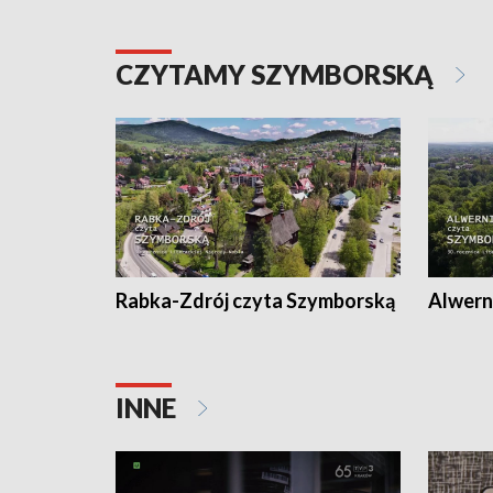
CZYTAMY SZYMBORSKĄ
Rabka-Zdrój czyta Szymborską
Alwern
INNE