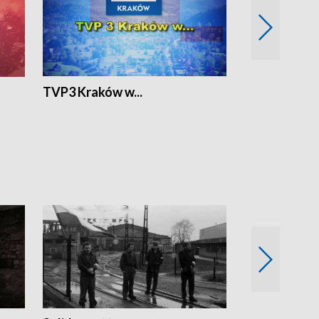
TVP3 Kraków w...
Ślizg