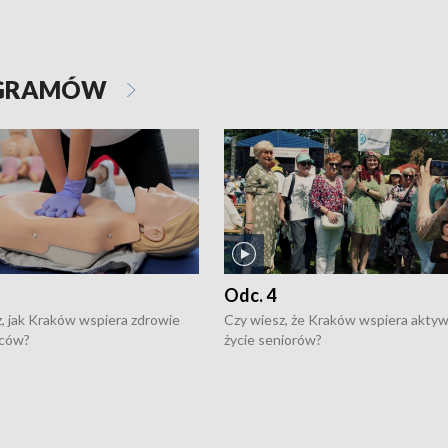
OGRAMÓW
Odc. 4
, jak Kraków wspiera zdrowie
Czy wiesz, że Kraków wspiera akty
ców?
życie seniorów?