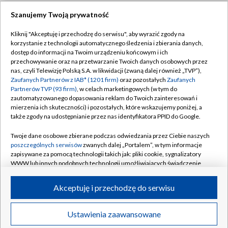
Szanujemy Twoją prywatność
Dołącz do nas:
Kliknij "Akceptuję i przechodzę do serwisu", aby wyrazić zgody na
korzystanie z technologii automatycznego śledzenia i zbierania danych,
TVP
dostęp do informacji na Twoim urządzeniu końcowym i ich
Abonament TVP
przechowywanie oraz na przetwarzanie Twoich danych osobowych przez
Regulamin TVP
nas, czyli Telewizję Polską S.A. w likwidacji (zwaną dalej również „TVP”),
Emisja w TVP
Polityka prywatności
Zaufanych Partnerów z IAB* (1201 firm)
oraz pozostałych
Zaufanych
Partnerów TVP (93 firm)
, w celach marketingowych (w tym do
Centrum informacji TVP
Moje zgody
zautomatyzowanego dopasowania reklam do Twoich zainteresowań i
mierzenia ich skuteczności) i pozostałych, które wskazujemy poniżej, a
Naziemna Telewizja Cyfrowa
Pomoc
także zgody na udostępnianie przez nas identyfikatora PPID do Google.
Sklep TVP
Biuro reklamy
Twoje dane osobowe zbierane podczas odwiedzania przez Ciebie naszych
Rada Programowa
Kontakt
poszczególnych serwisów
zwanych dalej „Portalem”, w tym informacje
zapisywane za pomocą technologii takich jak: pliki cookie, sygnalizatory
System NOS
WWW lub innych podobnych technologii umożliwiających świadczenie
dopasowanych i bezpiecznych usług, personalizację treści oraz reklam,
Informacje o nadawcy
Kanały
udostępnianie funkcji mediów społecznościowych oraz analizowanie
Akceptuję i przechodzę do serwisu
ruchu w Internecie.
Program dla prasy
©2026 Telewizja Polska S.A. w likwidacji
Biuro Reklamy
Twoje dane osobowe zbierane podczas odwiedzania przez Ciebie
Ustawienia zaawansowane
poszczególnych serwisów
na Portalu, takie jak adresy IP, identyfikatory
Ogłoszenie przetargowe