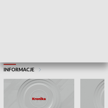
Odc. 6
Odc. 5
Czy wiesz, że Kraków inwestuje w edukację i
Czy wiesz, jak Kr
rozwój młodych?
mieszkańców?
INFORMACJE