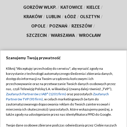
GORZÓW WLKP.
/
KATOWICE
/
KIELCE
/
KRAKÓW
/
LUBLIN
/
ŁÓDŹ
/
OLSZTYN
/
OPOLE
/
POZNAŃ
/
RZESZÓW
/
SZCZECIN
/
WARSZAWA
/
WROCŁAW
Szanujemy Twoją prywatność
Dołącz do nas:
Kliknij "Akceptuję i przechodzę do serwisu", aby wyrazić zgody na
korzystanie z technologii automatycznego śledzenia i zbierania danych,
TVP
dostęp do informacji na Twoim urządzeniu końcowym i ich
Abonament TVP
przechowywanie oraz na przetwarzanie Twoich danych osobowych przez
Regulamin TVP
nas, czyli Telewizję Polską S.A. w likwidacji (zwaną dalej również „TVP”),
Emisja w TVP
Zaufanych Partnerów z IAB* (1201 firm)
oraz pozostałych
Zaufanych
Polityka prywatności
Partnerów TVP (93 firm)
, w celach marketingowych (w tym do
Centrum informacji TVP
Moje zgody
zautomatyzowanego dopasowania reklam do Twoich zainteresowań i
mierzenia ich skuteczności) i pozostałych, które wskazujemy poniżej, a
Naziemna Telewizja Cyfrowa
Pomoc
także zgody na udostępnianie przez nas identyfikatora PPID do Google.
Sklep TVP
Biuro reklamy
Twoje dane osobowe zbierane podczas odwiedzania przez Ciebie naszych