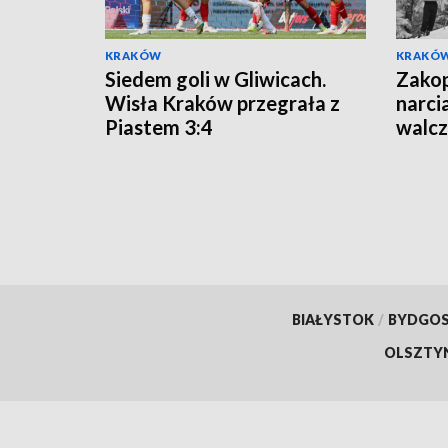
KRAKÓW
KRAKÓ
Siedem goli w Gliwicach.
Zakop
Wisła Kraków przegrała z
narci
Piastem 3:4
walcz
Wars
BIAŁYSTOK
/
BYDGO
OLSZTY