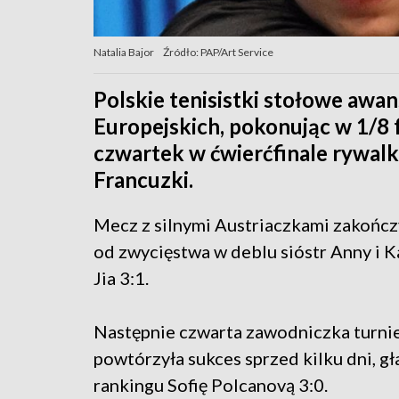
Natalia Bajor
Źródło: PAP/Art Service
Polskie tenisistki stołowe awa
Europejskich, pokonując w 1/8 
czwartek w ćwierćfinale rywal
Francuzki.
Mecz z silnymi Austriaczkami zakończy
od zwycięstwa w deblu sióstr Anny i K
Jia 3:1.
Następnie czwarta zawodniczka turnie
powtórzyła sukces sprzed kilku dni, 
rankingu Sofię Polcanovą 3:0.