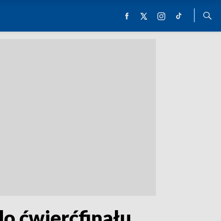
do ćwierćfinału