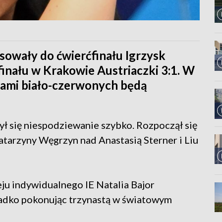
nsowały do ćwierćfinału Igrzysk
finału w Krakowie Austriaczki 3:1. W
kami biało-czerwonych będą
ł się niespodziewanie szybko. Rozpoczął się
atarzyny Węgrzyn nad Anastasią Sterner i Liu
ju indywidualnego IE Natalia Bajor
gładko pokonując trzynastą w światowym