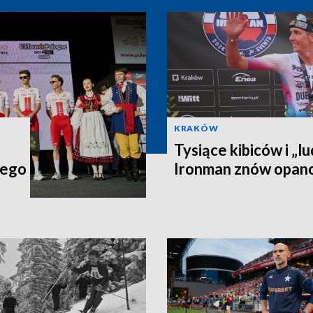
KRAKÓW
Tysiące kibiców i „lu
iego
Ironman znów opan