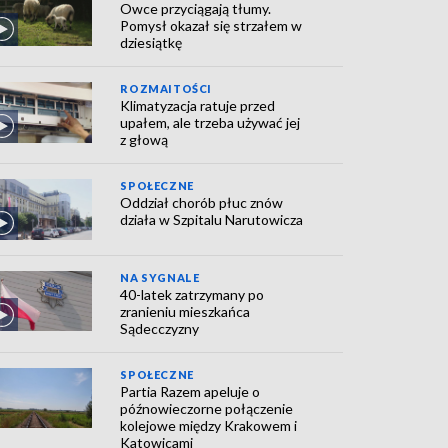
Owce przyciągają tłumy.
Pomysł okazał się strzałem w
dziesiątkę
ROZMAITOŚCI
Klimatyzacja ratuje przed
upałem, ale trzeba używać jej
z głową
SPOŁECZNE
Oddział chorób płuc znów
działa w Szpitalu Narutowicza
NA SYGNALE
40-latek zatrzymany po
zranieniu mieszkańca
Sądecczyzny
SPOŁECZNE
Partia Razem apeluje o
późnowieczorne połączenie
kolejowe między Krakowem i
Katowicami