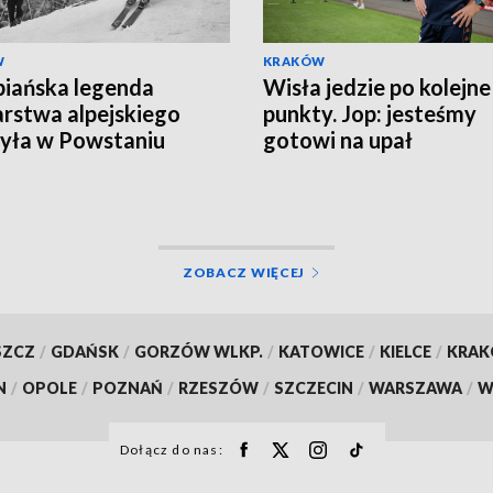
W
KRAKÓW
iańska legenda
Wisła jedzie po kolejne
arstwa alpejskiego
punkty. Jop: jesteśmy
yła w Powstaniu
gotowi na upał
zawskim
ZOBACZ WIĘCEJ
SZCZ
/
GDAŃSK
/
GORZÓW WLKP.
/
KATOWICE
/
KIELCE
/
KRA
N
/
OPOLE
/
POZNAŃ
/
RZESZÓW
/
SZCZECIN
/
WARSZAWA
/
W
Dołącz do nas: