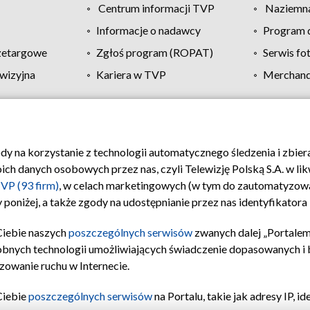
Centrum informacji TVP
Naziemna
Informacje o nadawcy
Program d
zetargowe
Zgłoś program (ROPAT)
Serwis fo
wizyjna
Kariera w TVP
Merchandi
Polityka prywatności
Moje zgody
Pomoc
Biuro re
ody na korzystanie z technologii automatycznego śledzenia i zbie
 danych osobowych przez nas, czyli Telewizję Polską S.A. w likw
VP (93 firm)
, w celach marketingowych (w tym do zautomatyzow
 poniżej, a także zgody na udostępnianie przez nas identyfikator
Ciebie naszych
poszczególnych serwisów
zwanych dalej „Portalem
obnych technologii umożliwiających świadczenie dopasowanych i be
zowanie ruchu w Internecie.
Ciebie
poszczególnych serwisów
na Portalu, takie jak adresy IP, 