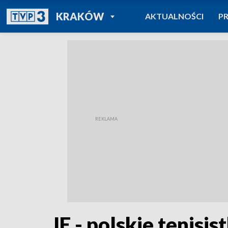
POWRÓT DO
KRAKÓW
AKTUALNOŚCI
P
TVP REGIONY
IE - polskie tenis