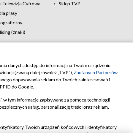
 Telewizja Cyfrowa
Sklep TVP
la prasy
tograficzny
sing (znaki)
klamy
Kontakt
rania danych, dostęp do informacji na Twoim urządzeniu
idacji (zwaną dalej również „TVP”),
Zaufanych Partnerów
anego dopasowania reklam do Twoich zainteresowań i
a PPID do Google.
”, w tym informacje zapisywane za pomocą technologii
zpiecznych usług, personalizację treści oraz reklam,
identyfikatory Twoich urządzeń końcowych i identyfikatory