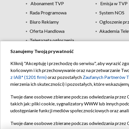
Abonament TVP
Emisja w TVP
Rada Programowa
System NOS
Biuro Reklamy
Ogłoszenie pr
Oferta Handlowa
Akademia Tele
Telegazeta ogłoszenia
Szanujemy Twoją prywatność
Regulamin TVP
Kliknij "Akceptuję i przechodzę do serwisu", aby wyrazić zg
końcowym i ich przechowywanie oraz na przetwarzanie Twoich
z IAB* (1201 firm)
oraz pozostałych
Zaufanych Partnerów T
mierzenia ich skuteczności) i pozostałych, które wskazujemy
Twoje dane osobowe zbierane podczas odwiedzania przez 
takich jak: pliki cookie, sygnalizatory WWW lub innych pod
udostępnianie funkcji mediów społecznościowych oraz anali
Twoje dane osobowe zbierane podczas odwiedzania przez 