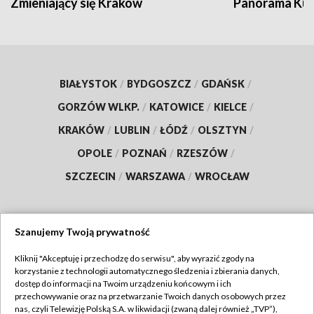
Zmieniający się Kraków
Panorama Kul
BIAŁYSTOK
/
BYDGOSZCZ
/
GDAŃSK
/
GORZÓW WLKP.
/
KATOWICE
/
KIELCE
/
KRAKÓW
/
LUBLIN
/
ŁÓDŹ
/
OLSZTYN
/
OPOLE
/
POZNAŃ
/
RZESZÓW
/
SZCZECIN
/
WARSZAWA
/
WROCŁAW
Szanujemy Twoją prywatność
Dołącz do nas:
Kliknij "Akceptuję i przechodzę do serwisu", aby wyrazić zgody na
korzystanie z technologii automatycznego śledzenia i zbierania danych,
TVP
dostęp do informacji na Twoim urządzeniu końcowym i ich
Abonament TVP
przechowywanie oraz na przetwarzanie Twoich danych osobowych przez
Regulamin TVP
nas, czyli Telewizję Polską S.A. w likwidacji (zwaną dalej również „TVP”),