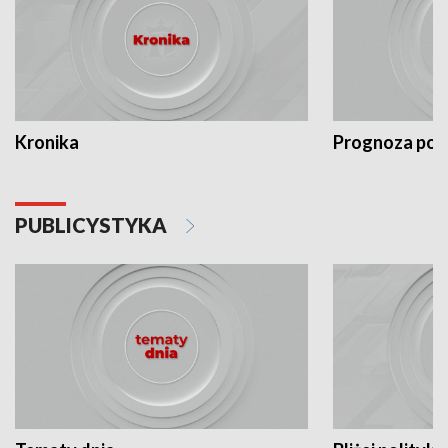
Kronika
Prognoza po
PUBLICYSTYKA