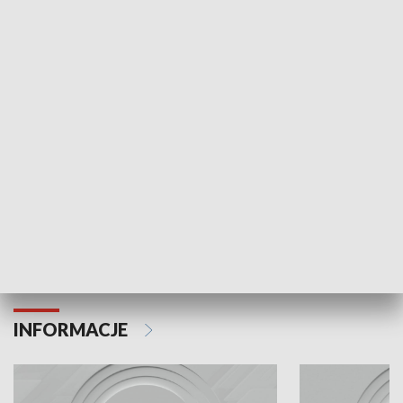
Odc. 6
Odc. 5
Czy wiesz, że Kraków inwestuje w edukację i
Czy wiesz, jak Kr
rozwój młodych?
mieszkańców?
INFORMACJE