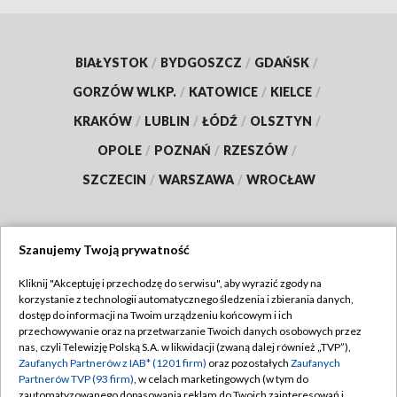
BIAŁYSTOK
/
BYDGOSZCZ
/
GDAŃSK
/
GORZÓW WLKP.
/
KATOWICE
/
KIELCE
/
KRAKÓW
/
LUBLIN
/
ŁÓDŹ
/
OLSZTYN
/
OPOLE
/
POZNAŃ
/
RZESZÓW
/
SZCZECIN
/
WARSZAWA
/
WROCŁAW
Szanujemy Twoją prywatność
Dołącz do nas:
Kliknij "Akceptuję i przechodzę do serwisu", aby wyrazić zgody na
korzystanie z technologii automatycznego śledzenia i zbierania danych,
TVP
dostęp do informacji na Twoim urządzeniu końcowym i ich
Abonament TVP
przechowywanie oraz na przetwarzanie Twoich danych osobowych przez
Regulamin TVP
nas, czyli Telewizję Polską S.A. w likwidacji (zwaną dalej również „TVP”),
Emisja w TVP
Zaufanych Partnerów z IAB* (1201 firm)
oraz pozostałych
Zaufanych
Polityka prywatności
Partnerów TVP (93 firm)
, w celach marketingowych (w tym do
Centrum informacji TVP
Moje zgody
zautomatyzowanego dopasowania reklam do Twoich zainteresowań i