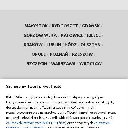
BIAŁYSTOK
/
BYDGOSZCZ
/
GDAŃSK
/
GORZÓW WLKP.
/
KATOWICE
/
KIELCE
/
KRAKÓW
/
LUBLIN
/
ŁÓDŹ
/
OLSZTYN
/
OPOLE
/
POZNAŃ
/
RZESZÓW
/
SZCZECIN
/
WARSZAWA
/
WROCŁAW
Szanujemy Twoją prywatność
Dołącz do nas:
Kliknij "Akceptuję i przechodzę do serwisu", aby wyrazić zgody na
korzystanie z technologii automatycznego śledzenia i zbierania danych,
TVP
dostęp do informacji na Twoim urządzeniu końcowym i ich
Abonament TVP
przechowywanie oraz na przetwarzanie Twoich danych osobowych przez
Regulamin TVP
nas, czyli Telewizję Polską S.A. w likwidacji (zwaną dalej również „TVP”),
Emisja w TVP
Zaufanych Partnerów z IAB* (1201 firm)
oraz pozostałych
Zaufanych
Polityka prywatności
Partnerów TVP (93 firm)
, w celach marketingowych (w tym do