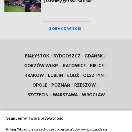
jesteśmy gotowi na upał
ZOBACZ WIĘCEJ
BIAŁYSTOK
/
BYDGOSZCZ
/
GDAŃSK
/
GORZÓW WLKP.
/
KATOWICE
/
KIELCE
/
KRAKÓW
/
LUBLIN
/
ŁÓDŹ
/
OLSZTYN
/
OPOLE
/
POZNAŃ
/
RZESZÓW
/
SZCZECIN
/
WARSZAWA
/
WROCŁAW
Szanujemy Twoją prywatność
Dołącz do nas:
Kliknij "Akceptuję i przechodzę do serwisu", aby wyrazić zgody na