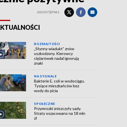
UDOSTĘPNIJ:
KTUALNOŚCI
ROZMAITOŚCI
„Słynny wiadukt” znów
uszkodzony. Kierowcy
ciężarówek nadal ignorują
znaki
NA SYGNALE
Bakterie E. coli w wodociągu.
Tysiące mieszkańców bez
wody do picia
SPOŁECZNE
Przymrozki zniszczyły sady.
Straty oszacowano na 18 mln
zł