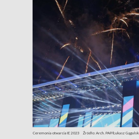
Ceremonia otwarcia IE 2023
Źródło: Arch. PAP/Łukasz Gągulsk