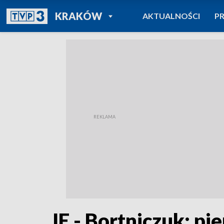
POWRÓT DO
KRAKÓW
AKTUALNOŚCI
P
TVP REGIONY
IE - Bortniczuk: p