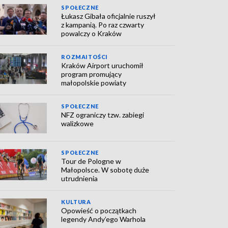
SPOŁECZNE
Łukasz Gibała oficjalnie ruszył
z kampanią. Po raz czwarty
powalczy o Kraków
ROZMAITOŚCI
Kraków Airport uruchomił
program promujący
małopolskie powiaty
SPOŁECZNE
NFZ ograniczy tzw. zabiegi
walizkowe
SPOŁECZNE
Tour de Pologne w
Małopolsce. W sobotę duże
utrudnienia
KULTURA
Opowieść o początkach
legendy Andy’ego Warhola