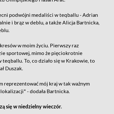
ecni podwójni medaliści w teqballu - Adrian
nie i brąz w deblu, a także Alicja Bartnicka,
eblu.
okresów w moim życiu. Pierwszy raz
ie sportowej, mimo że pięciokrotnie
teqballu. To, co działo się w Krakowie, to
ał Duszak.
łam reprezentować mój kraj w tak ważnym
okalizacji" - dodała Bartnicka.
zą się w niedzielny wieczór.