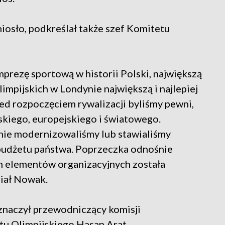
niosło, podkreślał także szef Komitetu
mprezę sportową w historii Polski, największą
impijskich w Londynie największą i najlepiej
ed rozpoczęciem rywalizacji byliśmy pewni,
lskiego, europejskiego i światowego.
ynie modernizowaliśmy lub stawialiśmy
 budżetu państwa. Poprzeczka odnośnie
 elementów organizacyjnych została
iał Nowak.
aznaczył przewodniczący komisji
u Olimpijskiego Hasan Arat.