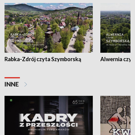
Rabka-Zdrój czyta Szymborską
Alwernia czy
INNE