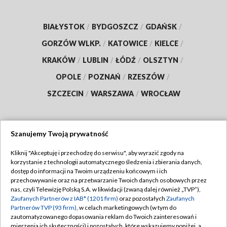
BIAŁYSTOK
/
BYDGOSZCZ
/
GDAŃSK
/
GORZÓW WLKP.
/
KATOWICE
/
KIELCE
/
KRAKÓW
/
LUBLIN
/
ŁÓDŹ
/
OLSZTYN
/
OPOLE
/
POZNAŃ
/
RZESZÓW
/
SZCZECIN
/
WARSZAWA
/
WROCŁAW
Szanujemy Twoją prywatność
Dołącz do nas:
Kliknij "Akceptuję i przechodzę do serwisu", aby wyrazić zgody na
korzystanie z technologii automatycznego śledzenia i zbierania danych,
TVP
dostęp do informacji na Twoim urządzeniu końcowym i ich
Abonament TVP
przechowywanie oraz na przetwarzanie Twoich danych osobowych przez
Regulamin TVP
nas, czyli Telewizję Polską S.A. w likwidacji (zwaną dalej również „TVP”),
Emisja w TVP
Zaufanych Partnerów z IAB* (1201 firm)
oraz pozostałych
Zaufanych
Polityka prywatności
Partnerów TVP (93 firm)
, w celach marketingowych (w tym do
Centrum informacji TVP
Moje zgody
zautomatyzowanego dopasowania reklam do Twoich zainteresowań i
mierzenia ich skuteczności) i pozostałych, które wskazujemy poniżej, a