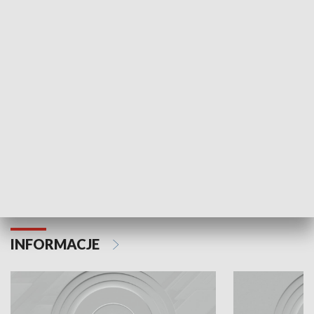
Odc. 6
Odc. 5
Czy wiesz, że Kraków inwestuje w edukację i
Czy wiesz, jak Kr
rozwój młodych?
mieszkańców?
INFORMACJE