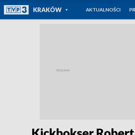
POWRÓT DO
KRAKÓW
AKTUALNOŚCI
P
TVP REGIONY
Kickbokser Robert 