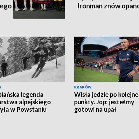
iego
Ironman znów opan
W
KRAKÓW
iańska legenda
Wisła jedzie po kolejne
arstwa alpejskiego
punkty. Jop: jesteśmy
yła w Powstaniu
gotowi na upał
zawskim