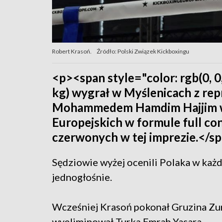
Robert Krasoń.
Źródło: Polski Związek Kickboxingu
<p><span style="color: rgb(0, 
kg) wygrał w Myślenicach z re
Mohammedem Hamdim Hajjim w f
Europejskich w formule full cont
czerwonych w tej imprezie.</s
Sędziowie wyżej ocenili Polaka w każd
jednogłośnie.
Wcześniej Krasoń pokonał Gruzina Zur
wyeliminował Turka Emrah Yasara.