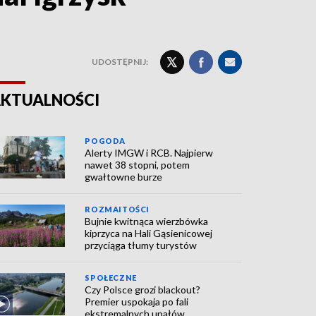
UDOSTĘPNIJ:
KTUALNOŚCI
POGODA
Alerty IMGW i RCB. Najpierw
nawet 38 stopni, potem
gwałtowne burze
ROZMAITOŚCI
Bujnie kwitnąca wierzbówka
kiprzyca na Hali Gąsienicowej
przyciąga tłumy turystów
SPOŁECZNE
Czy Polsce grozi blackout?
Premier uspokaja po fali
ekstremalnych upałów