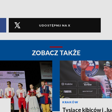
UDOSTĘPNIJ NA X
ZOBACZ TAKŻE
KRAKÓW
Tysiące kibiców i „lu