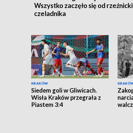
Wszystko zaczęło się od rzeźnick
czeladnika
KRAKÓW
KRAKÓ
Siedem goli w Gliwicach.
Zakop
Wisła Kraków przegrała z
narci
Piastem 3:4
walcz
Wars