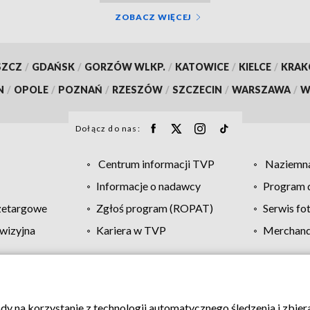
ZOBACZ WIĘCEJ
SZCZ
/
GDAŃSK
/
GORZÓW WLKP.
/
KATOWICE
/
KIELCE
/
KRA
N
/
OPOLE
/
POZNAŃ
/
RZESZÓW
/
SZCZECIN
/
WARSZAWA
/
W
Dołącz do nas:
Centrum informacji TVP
Naziemna
Informacje o nadawcy
Program d
zetargowe
Zgłoś program (ROPAT)
Serwis fo
wizyjna
Kariera w TVP
Merchandi
Polityka prywatności
Moje zgody
Pomoc
Biuro re
ody na korzystanie z technologii automatycznego śledzenia i zbie