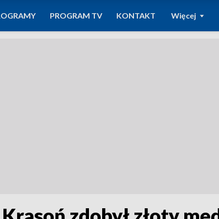
ROGRAMY
PROGRAM TV
KONTAKT
Więcej
Krasoń zdobył złoty med