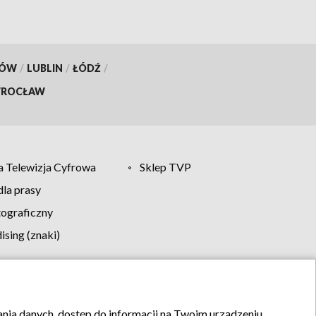
KÓW
/
LUBLIN
/
ŁÓDŹ
/
ROCŁAW
 Telewizja Cyfrowa
Sklep TVP
la prasy
tograficzny
sing (znaki)
klamy
Kontakt
rania danych, dostęp do informacji na Twoim urządzeniu