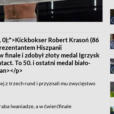
0, 0);">Kickbokser Robert Krasoń (86
prezentantem Hiszpanii
inale i zdobył złoty medal Igrzysk
act. To 50. i ostatni medal biało-
pan></p>
ej z trzech rund i przyznali mu zwycięstwo
aba Iwaniadze, a w ćwierćfinale