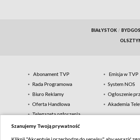
BIAŁYSTOK
/
BYDGO
OLSZTY
Abonament TVP
Emisja w TVP
Rada Programowa
System NOS
Biuro Reklamy
Ogłoszenie pr
Oferta Handlowa
Akademia Tele
Telegazeta ogłoszenia
Szanujemy Twoją prywatność
Regulamin TVP
Kliknij "Akceptuję i przechodzę do serwisu", aby wyrazić zg